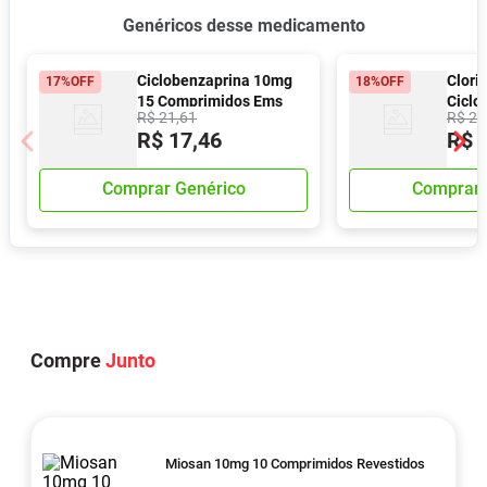
Genéricos desse medicamento
Ciclobenzaprina 10mg
Clori
17%
OFF
18%
OFF
15 Comprimidos Ems
Ciclo
R$
21
,
61
R$
21
15 C
R$
17
,
46
R$
Reves
Comprar Genérico
Comprar 
Compre
Junto
Miosan 10mg 10 Comprimidos Revestidos