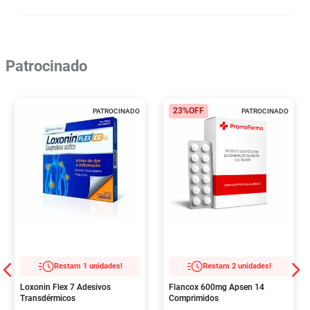
Patrocinado
23%
OFF
PATROCINADO
PATROCINADO
Restam 1 unidades!
Restam 2 unidades!
Loxonin Flex 7 Adesivos
Flancox 600mg Apsen 14
Transdérmicos
Comprimidos