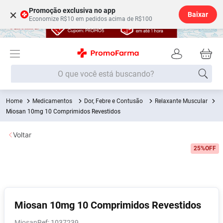
Promoção exclusiva no app
×
Baixar
Economize R$10 em pedidos acima de R$100
O que você está buscando?
Medicamentos
Dor, Febre e Contusão
Relaxante Muscular
Termos mais buscados
Miosan 10mg 10 Comprimidos Revestidos
Fralda
1
º
Voltar
Medley
2
º
25%
OFF
Lenço Umedecido
3
º
Fralda Xg
4
º
Fralda G
5
º
Shampoo
6
º
Miosan 10mg 10 Comprimidos Revestidos
Desodorante
7
º
Miosan
:
1037239