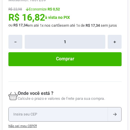
Absorvente
8
º
Economize
R$ 0,52
R$
22
,
98
R$
16
,
82
Lavitan
9
º
à vista no PIX
Vitamina D
ou
R$
17
,
34
10
º
em até
1
x nos cartões
em até
1
x de
R$
17
,
34
sem juros
－
＋
Comprar
Onde você está ?
Calcule o prazo e valores de frete para sua compra.
Não sei meu CEP