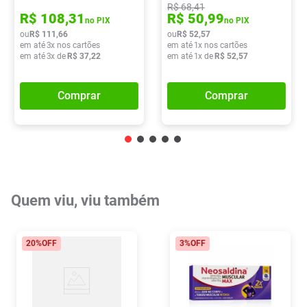
R$
68
,
41
R$
108
,
31
R$
50
,
99
no PIX
no PIX
ou
R$
111
,
66
ou
R$
52
,
57
em até
3
x nos cartões
em até
1
x nos cartões
em até
3
x de
R$
37
,
22
em até
1
x de
R$
52
,
57
Comprar
Comprar
Quem viu, viu também
20%
OFF
3%
OFF