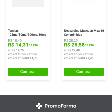
Torsilax
Neosaldina Muscular Max 16
125mg/50mg/300mg/30mg
Comprimidos
12 Comprimidos
R$
18
,
40
R$
28
,
29
R$
14
,
31
R$
26
,
58
no PIX
no PIX
ou
R$
14
,
75
ou
R$
27
,
40
em até
1
x nos cartões
em até
1
x nos cartões
em até
1
x de
R$
14
,
75
em até
1
x de
R$
27
,
40
Comprar
Comprar