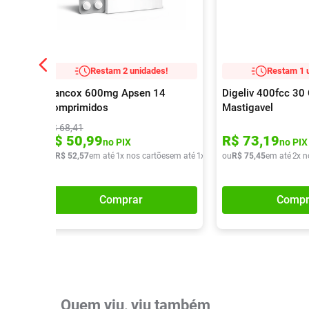
Restam 2 unidades!
Restam 1 
Flancox 600mg Apsen 14
Digeliv 400fcc 3
Comprimidos
Mastigavel
R$
68
,
41
R$
50
,
99
R$
73
,
19
no PIX
no PIX
ou
R$
52
,
57
em até
1
x nos cartões
em até
1
x de
R$
ou
52
R$
,
57
75
,
45
em até
2
x n
Comprar
Compr
Quem viu, viu também