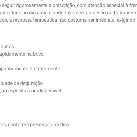
 seguir rigorosamente a prescrição, com atenção especial à fre
praticidade no dia a dia e pode favorecer a adesão ao tratamen
os, a resposta terapêutica não costuma ser imediata, exigindo
adultos
 rapidamente na boca
mpanhamento do tratamento
uldade de deglutição
o específica orodispersível
tos, conforme prescrição médica.