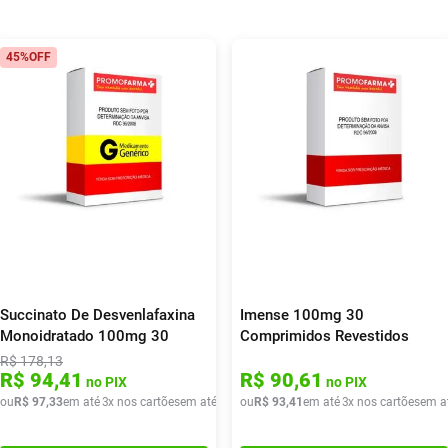
45%
OFF
Succinato De Desvenlafaxina
Imense 100mg 30
Monoidratado 100mg 30
Comprimidos Revestidos
Comprimidos Revestidos Ems
R$
178
,
13
R$
94
,
41
R$
90
,
61
no PIX
no PIX
 de
ou
R$
R$
97
38
,
,
33
31
em até
3
x nos cartões
em até
3
x de
ou
R$
R$
32
93
,
44
,
41
em até
3
x nos cartões
em a