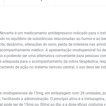
Novartis é um medicamento antidepressivo indicado para o tr
ndo no equilíbrio de substâncias relacionadas ao humor e ao be
te, desânimo, alterações do sono, perda de interesse nas ativid
acompanhamento médico. A apresentação orodispersível foi des
ão e podendo ser uma alternativa conveniente para pessoas com
adequada para o acompanhamento da rotina terapêutica, respe
dicamento de ação no sistema nervoso central, o uso deve ser 
s orodispersíveis de 15mg, em embalagem com 28 unidades, par
 facilitando a administração. O princípio ativo é a mirtazapina
ual pode ser de 15mg ou 30mg ao dia, e a dose eficaz costuma v