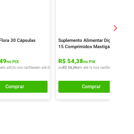
 Flora 30 Cápsulas
Suplemento Alimentar Digeliv
15 Comprimidos Mastigáveis
49
R$
54
,
38
no PIX
no PIX
6
em até
2
x nos cartões
em até
2
x de
R$
ou
39
R$
,
43
56
,
06
em até
1
x nos cartões
em até
1
x de
Comprar
Comprar