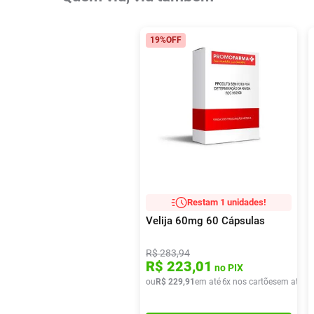
19%
OFF
Restam 1 unidades!
Velija 60mg 60 Cápsulas
R$
283
,
94
R$
223
,
01
no PIX
ou
R$
229
,
91
em até
6
x nos cartões
em até
6
x