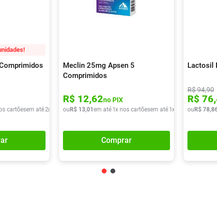
unidades!
0 Comprimidos
Meclin 25mg Apsen 5
Lactosil
Comprimidos
R$
94
,
90
R$
12
,
62
R$
76
,
no PIX
os cartões
em até
2
x de
R$
ou
37
R$
,
72
13
,
01
em até
1
x nos cartões
em até
1
x de
R$
ou
13
R$
,
01
78
,
8
ar
Comprar