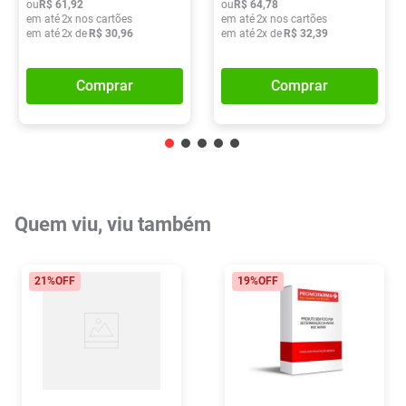
ou
R$
61
,
92
ou
R$
64
,
78
em até
2
x nos cartões
em até
2
x nos cartões
em até
2
x de
R$
30
,
96
em até
2
x de
R$
32
,
39
Comprar
Comprar
Quem viu, viu também
21%
OFF
19%
OFF