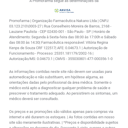
A Promofarma segue as determinações da
Promofarma | Organização Farmacêutica Nakano Ltda | CNPJ:
03.123.210\0003-27 | Rua Conselheiro Moreira de Barros, 2168 -
Lauzane Paulista - CEP 02430-001 - São Paulo - SP | Horário de
Atendimento: Segunda à Sexta-feira das 08:00 às 17:00h e Sábado
das 08:00 às 14:30| Farmacêutica responsável: Vitória Regina
Kenps de Souza CRF 122517| AFE: 0.04673.1 | Autorização de
Funcionamento - Processo: 25351.181179/2002-16 |
Autorização/MS: 0.04673.1 | CMVS - 355030801-477-000356-1-0
As informações contidas neste site não devem ser usadas para
automedicação e não substituem, em hipótese alguma, as
orientações dadas pelo profissional da área médica. Somente o
médico está apto a diagnosticar qualquer problema de saúde e
prescrever o tratamento adequado. Ao persistirem os sintomas, um
médico deverá ser consultado.
Os preços e as promoções são válidos apenas para compras via
internet e até durarem os estoques. | As fotos contidas em nosso
site são meramente ilustrativas. | *Preços e disponibilidade sujeitos
a alterações no decorrer do dia. Desconto à vista, cupons e outras