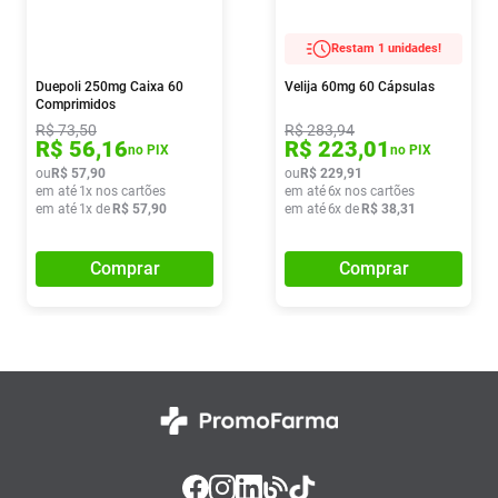
Restam 1 unidades!
Duepoli 250mg Caixa 60
Velija 60mg 60 Cápsulas
Comprimidos
R$
73
,
50
R$
283
,
94
R$
56
,
16
R$
223
,
01
no PIX
no PIX
ou
R$
57
,
90
ou
R$
229
,
91
em até
1
x nos cartões
em até
6
x nos cartões
em até
1
x de
R$
57
,
90
em até
6
x de
R$
38
,
31
Comprar
Comprar