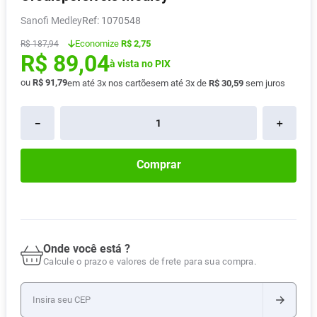
Pampers Confort Sec
8
º
Sanofi Medley
:
1070548
Vitamina D
9
º
Economize
R$ 2,75
R$
187
,
94
R$
89
,
04
Soro Fisiológico
10
º
à vista no PIX
ou
R$
91
,
79
em até
3
x nos cartões
em até
3
x de
R$
30
,
59
sem juros
－
＋
Comprar
Onde você está ?
Calcule o prazo e valores de frete para sua compra.