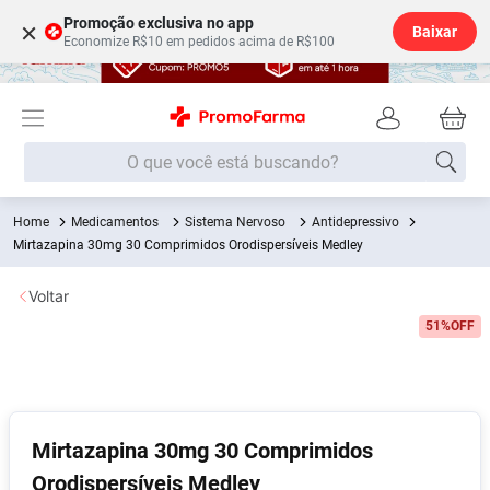
Promoção exclusiva no app
×
Baixar
Economize R$10 em pedidos acima de R$100
O que você está buscando?
Medicamentos
Sistema Nervoso
Antidepressivo
Termos mais buscados
Mirtazapina 30mg 30 Comprimidos Orodispersíveis Medley
Fralda
1
º
Voltar
Lenço Umedecido
2
º
51%
OFF
Medley
3
º
Fralda Xg
4
º
Fralda G
5
º
Desodorante
6
º
Mirtazapina 30mg 30 Comprimidos
Orodispersíveis Medley
Shampoo
7
º