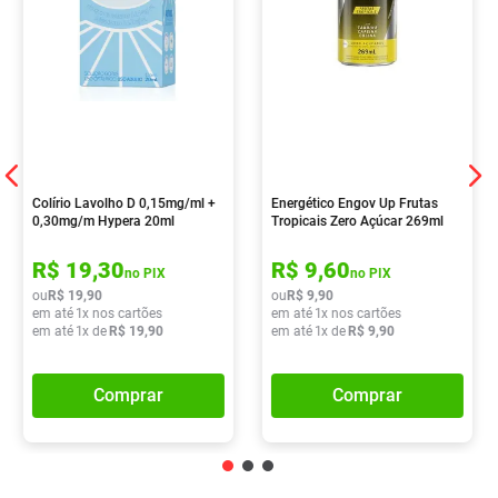
Colírio Lavolho D 0,15mg/ml +
Energético Engov Up Frutas
0,30mg/m Hypera 20ml
Tropicais Zero Açúcar 269ml
R$
19
,
30
R$
9
,
60
no PIX
no PIX
ou
R$
19
,
90
ou
R$
9
,
90
em até
1
x nos cartões
em até
1
x nos cartões
em até
1
x de
R$
19
,
90
em até
1
x de
R$
9
,
90
Comprar
Comprar