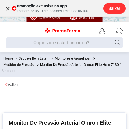
Promoção exclusiva no app
×
Baixar
Economize R$10 em pedidos acima de R$100
O que você está buscando?
Saúde e Bem Estar
Monitores e Aparelhos
Termos mais buscados
Medidor de Pressão
Monitor De Pressão Arterial Omron Elite Hem-7130 1
Fralda
Unidade
1
º
Medley
2
º
Voltar
Lenço Umedecido
3
º
Fralda Xg
4
º
Fralda G
5
º
Shampoo
6
º
Monitor De Pressão Arterial Omron Elite
Desodorante
7
º