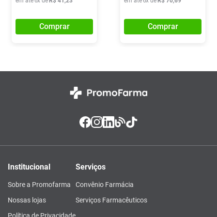
em até
6
x de
R$
41
,
23
em até
6
x de
R$
70
,
69
Comprar
Comprar
Institucional
Serviços
Sobre a Promofarma
Convênio Farmácia
Nossas lojas
Serviços Farmacêuticos
Política de Privacidade