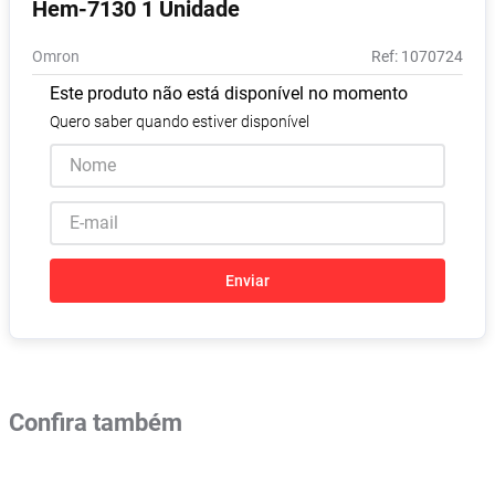
Hem-7130 1 Unidade
Absorvente
8
º
Omron
:
1070724
Lavitan
9
º
Este produto não está disponível no momento
Vitamina D
10
º
Quero saber quando estiver disponível
Enviar
Confira também