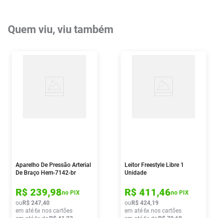
Quem viu, viu também
Aparelho De Pressão Arterial
Leitor Freestyle Libre 1
De Braço Hem-7142-br
Unidade
Omron
R$
239
,
98
R$
411
,
46
no PIX
no PIX
ou
R$
247
,
40
ou
R$
424
,
19
em até
6
x nos cartões
em até
6
x nos cartões