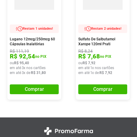
Restam 1 unidades!
Restam 2 unidades!
Lugano 12mcg/250mcg 60
Sulfato De Salbutamol
Cápsulas Inalatórias
Xarope 120ml Prati
R$
111
,
19
R$
8
,
24
R$
92
,
54
R$
7
,
68
no PIX
no PIX
ou
R$
95
,
40
ou
R$
7
,
92
em até
3
x nos cartões
em até
1
x nos cartões
em até
3
x de
R$
31
,
80
em até
1
x de
R$
7
,
92
Comprar
Comprar