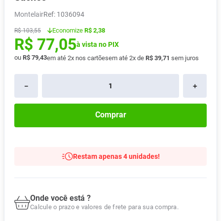
Absorvente
8
º
Montelair
:
1036094
Vitamina D
9
º
Economize
R$ 2,38
R$
103
,
55
R$
77
,
05
Lavitan
10
º
à vista no PIX
ou
R$
79
,
43
em até
2
x nos cartões
em até
2
x de
R$
39
,
71
sem juros
－
＋
Comprar
Restam apenas 4 unidades!
Onde você está ?
Calcule o prazo e valores de frete para sua compra.