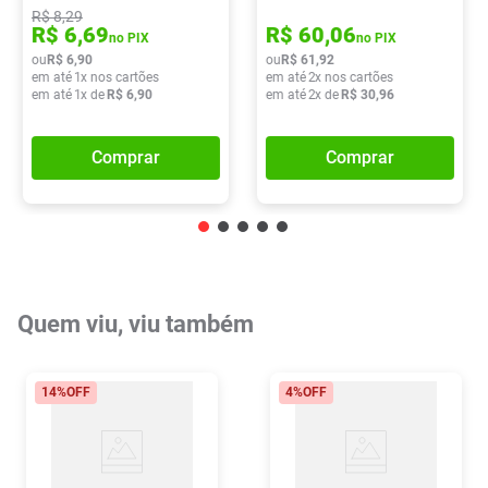
R$
8
,
29
R$
6
,
69
R$
60
,
06
no PIX
no PIX
ou
R$
6
,
90
ou
R$
61
,
92
em até
1
x nos cartões
em até
2
x nos cartões
em até
1
x de
R$
6
,
90
em até
2
x de
R$
30
,
96
Comprar
Comprar
Quem viu, viu também
14%
OFF
4%
OFF