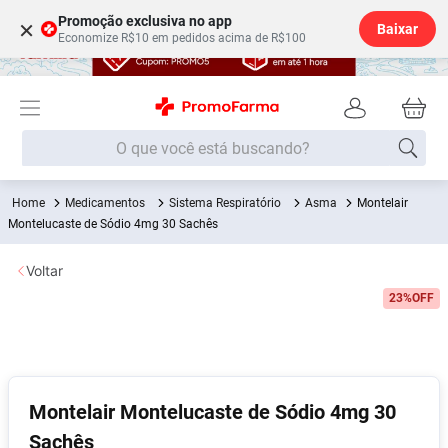
Promoção exclusiva no app
×
Baixar
Economize R$10 em pedidos acima de R$100
O que você está buscando?
Medicamentos
Sistema Respiratório
Asma
Montelair
Termos mais buscados
Montelucaste de Sódio 4mg 30 Sachês
Fralda
1
º
Voltar
Medley
2
º
23%
OFF
Lenço Umedecido
3
º
Fralda Xg
4
º
Fralda G
5
º
Shampoo
6
º
Montelair Montelucaste de Sódio 4mg 30
Sachês
Desodorante
7
º