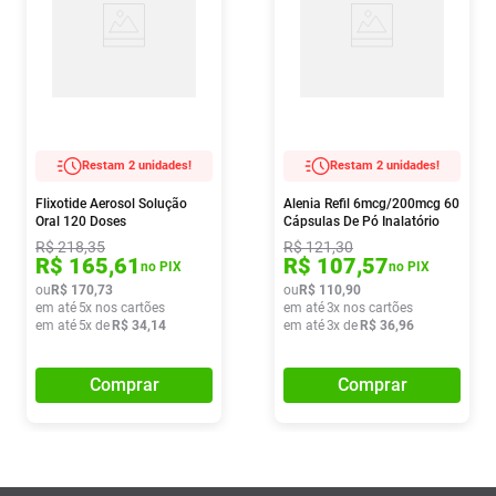
Restam 2 unidades!
Restam 2 unidades!
Flixotide Aerosol Solução
Alenia Refil 6mcg/200mcg 60
Oral 120 Doses
Cápsulas De Pó Inalatório
R$
218
,
35
R$
121
,
30
R$
165
,
61
R$
107
,
57
no PIX
no PIX
ou
R$
170
,
73
ou
R$
110
,
90
em até
5
x nos cartões
em até
3
x nos cartões
em até
5
x de
R$
34
,
14
em até
3
x de
R$
36
,
96
Comprar
Comprar