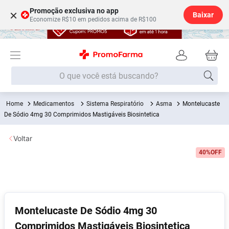
Promoção exclusiva no app
×
Baixar
Economize R$10 em pedidos acima de R$100
O que você está buscando?
Medicamentos
Sistema Respiratório
Asma
Montelucaste
Termos mais buscados
De Sódio 4mg 30 Comprimidos Mastigáveis Biosintetica
Fralda
1
º
Voltar
Lenço Umedecido
2
º
40%
OFF
Medley
3
º
Fralda Xg
4
º
Fralda G
5
º
Desodorante
6
º
Montelucaste De Sódio 4mg 30
Comprimidos Mastigáveis Biosintetica
Shampoo
7
º