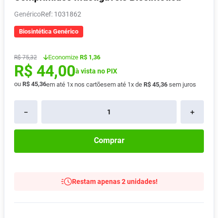
Absorvente
8
º
Genérico
:
1031862
Pampers Confort Sec
9
º
Biosintética Genérico
Lavitan
10
º
Economize
R$ 1,36
R$
75
,
32
R$
44
,
00
à vista no PIX
ou
R$
45
,
36
em até
1
x nos cartões
em até
1
x de
R$
45
,
36
sem juros
－
＋
Comprar
Restam apenas 2 unidades!