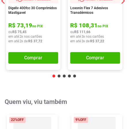
Digeliv 400fcc 30 Comprimidos
Loxonin Flex 7 Adesivos
Mastigavel
Transdérmicos
R$
73
,
19
R$
108
,
31
no PIX
no PIX
ou
R$
75
,
45
ou
R$
111
,
66
em até
2
x nos cartões
em até
3
x nos cartões
em até
2
x de
R$
37
,
72
em até
3
x de
R$
37
,
22
Comprar
Comprar
Quem viu, viu também
22%
OFF
9%
OFF