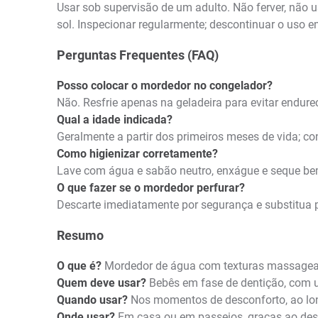
Usar sob supervisão de um adulto. Não ferver, não u
sol. Inspecionar regularmente; descontinuar o uso 
Perguntas Frequentes (FAQ)
Posso colocar o mordedor no congelador?
Não. Resfrie apenas na geladeira para evitar endur
Qual a idade indicada?
Geralmente a partir dos primeiros meses de vida; co
Como higienizar corretamente?
Lave com água e sabão neutro, enxágue e seque bem
O que fazer se o mordedor perfurar?
Descarte imediatamente por segurança e substitua 
Resumo
O que é?
Mordedor de água com texturas massagea
Quem deve usar?
Bebês em fase de dentição, com 
Quando usar?
Nos momentos de desconforto, ao longo
Onde usar?
Em casa ou em passeios, graças ao desig