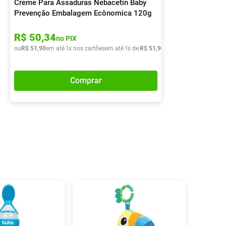
Creme Para Assaduras Nebacetin Baby
Prevenção Embalagem Ecônomica 120g
R$
50
,
34
no PIX
ou
R$
51
,
90
em até
1
x nos cartões
em até
1
x de
R$
51
,
90
Comprar