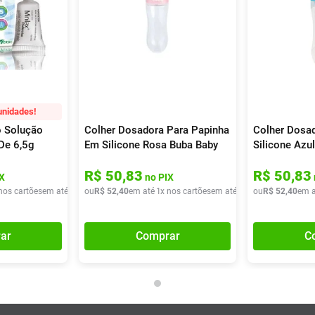
unidades!
o Solução
Colher Dosadora Para Papinha
Colher Dosa
De 6,5g
Em Silicone Rosa Buba Baby
Silicone Azul
R$
50
,
83
R$
50
,
83
X
no PIX
nos cartões
em até
1
x de
ou
R$
R$
52
52
,
98
,
40
em até
1
x nos cartões
em até
1
x de
ou
R$
R$
52
52
,
40
,
40
em a
ar
Comprar
C