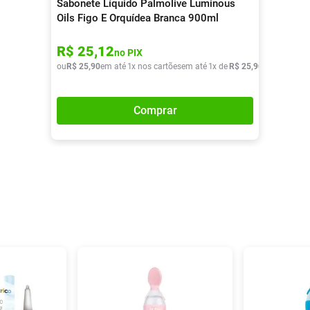
Sabonete Líquido Palmolive Luminous
Oils Figo E Orquídea Branca 900ml
R$
25
,
12
no PIX
ou
R$
25
,
90
em até
1
x nos cartões
em até
1
x de
R$
25
,
90
Comprar