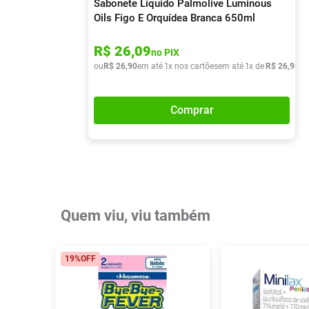
Sabonete Líquido Palmolive Luminous
Oils Figo E Orquídea Branca 650ml
R$
26
,
09
no PIX
ou
R$
26
,
90
em até
1
x nos cartões
em até
1
x de
R$
26
,
90
Comprar
Quem viu, viu também
19%
OFF