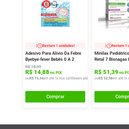
Restam 1 unidades!
Restam 1 
Adesivo Para Alívio Da Febre
Minilax Pediátric
Byebye-fever Bebês 0 A 2
Retal 7 Bisnagas 
Anos 2 Unidades
R$
18
,
99
R$
14
,
88
R$
51
,
39
no PIX
no PI
ou
R$
15
,
34
em até
1
x nos cartões
em até
1
x de
ou
R$
R$
15
52
,
34
,
98
em até
1
x 
Comprar
Compr