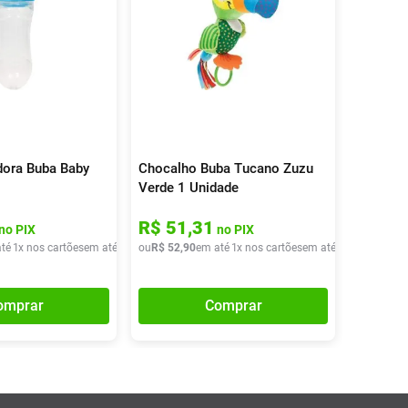
dora Buba Baby
Chocalho Buba Tucano Zuzu
Verde 1 Unidade
R$
51
,
31
no PIX
no PIX
té
1
x nos cartões
em até
1
x de
ou
R$
R$
52
52
,
40
,
90
em até
1
x nos cartões
em até
1
x de
R$
52
,
9
omprar
Comprar