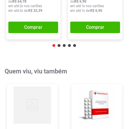
ou
R$
64
,
78
ou
R$
6
,
90
em até
2
x nos cartões
em até
1
x nos cartões
em até
2
x de
R$
32
,
39
em até
1
x de
R$
6
,
90
Comprar
Comprar
Quem viu, viu também