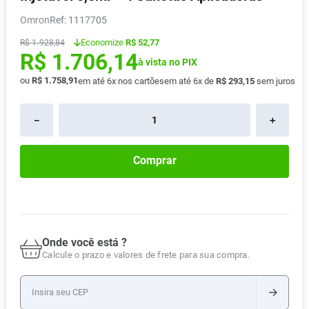
Absorvente
8
º
Omron
:
1117705
Pampers Confort Sec
9
º
.
Economize
R$ 52,77
R$
1
928
,
84
R$
1
.
706
,
14
Lavitan
10
º
à vista no PIX
ou
R$
1
.
758
,
91
em até
6
x nos cartões
em até
6
x de
R$
293
,
15
sem juros
－
＋
Comprar
Onde você está ?
Calcule o prazo e valores de frete para sua compra.