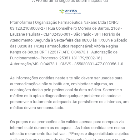
A Promofarma segue as determinações da
Promofarma | Organização Farmacêutica Nakano Ltda | CNPJ:
03.123.210\0003-27 | Rua Conselheiro Moreira de Barros, 2168 -
Lauzane Paulista - CEP 02430-001 - São Paulo - SP | Horário de
Atendimento: Segunda à Sexta-feira das 08:00 às 17:00h e Sábado
das 08:00 às 14:30| Farmacêutica responsável: Vitória Regina
Kenps de Souza CRF 122517| AFE: 0.04673.1 | Autorização de
Funcionamento - Processo: 25351.181179/2002-16 |
Autorização/MS: 0.04673.1 | CMVS - 355030801-477-000356-1-0
As informações contidas neste site não devem ser usadas para
automedicação e não substituem, em hipótese alguma, as
orientações dadas pelo profissional da área médica. Somente o
médico está apto a diagnosticar qualquer problema de saúde e
prescrever o tratamento adequado. Ao persistirem os sintomas, um
médico deverá ser consultado.
Os preços e as promoções são válidos apenas para compras via
internet e até durarem os estoques. | As fotos contidas em nosso
site são meramente ilustrativas. | *Preços e disponibilidade sujeitos
a alterações no decorrer do dia. Desconto à vista, cupons e outras