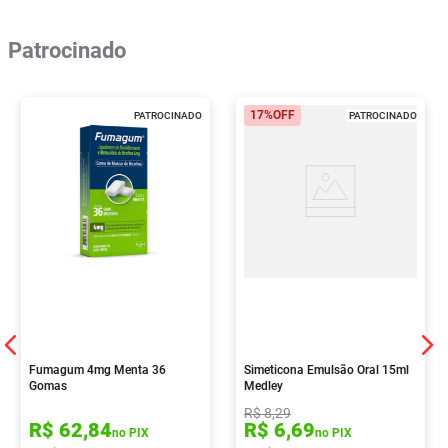
Patrocinado
17%
OFF
PATROCINADO
PATROCINADO
Fumagum 4mg Menta 36
Simeticona Emulsão Oral 15ml
Gomas
Medley
R$
8
,
29
R$
62
,
84
R$
6
,
69
no PIX
no PIX