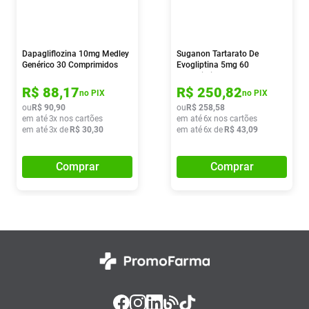
Dapagliflozina 10mg Medley
Suganon Tartarato De
Genérico 30 Comprimidos
Evogliptina 5mg 60
Comprimidos
R$
88
,
17
R$
250
,
82
no PIX
no PIX
ou
R$
90
,
90
ou
R$
258
,
58
em até
3
x nos cartões
em até
6
x nos cartões
em até
3
x de
R$
30
,
30
em até
6
x de
R$
43
,
09
Comprar
Comprar