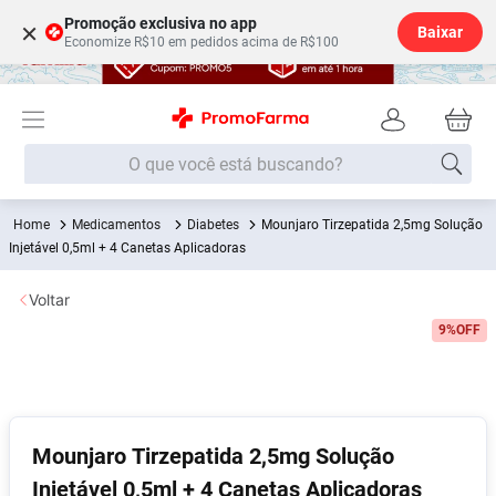
Promoção exclusiva no app
×
Baixar
Economize R$10 em pedidos acima de R$100
O que você está buscando?
Medicamentos
Diabetes
Mounjaro Tirzepatida 2,5mg Solução
Termos mais buscados
Injetável 0,5ml + 4 Canetas Aplicadoras
Fralda
1
º
Voltar
Lenço Umedecido
2
º
9%
OFF
Medley
3
º
Fralda Xg
4
º
Fralda G
5
º
Desodorante
6
º
Mounjaro Tirzepatida 2,5mg Solução
Injetável 0,5ml + 4 Canetas Aplicadoras
Shampoo
7
º