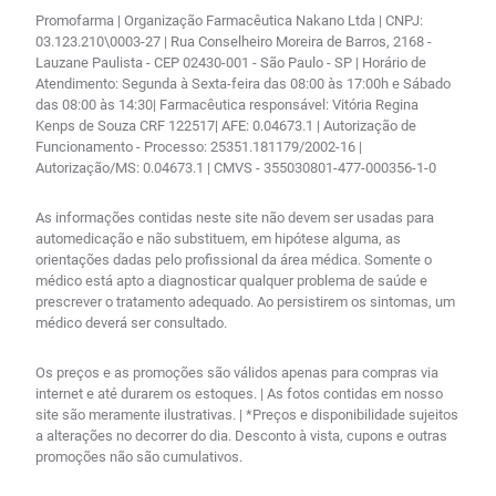
Promofarma | Organização Farmacêutica Nakano Ltda | CNPJ:
03.123.210\0003-27 | Rua Conselheiro Moreira de Barros, 2168 -
Lauzane Paulista - CEP 02430-001 - São Paulo - SP | Horário de
Atendimento: Segunda à Sexta-feira das 08:00 às 17:00h e Sábado
das 08:00 às 14:30| Farmacêutica responsável: Vitória Regina
Kenps de Souza CRF 122517| AFE: 0.04673.1 | Autorização de
Funcionamento - Processo: 25351.181179/2002-16 |
Autorização/MS: 0.04673.1 | CMVS - 355030801-477-000356-1-0
As informações contidas neste site não devem ser usadas para
automedicação e não substituem, em hipótese alguma, as
orientações dadas pelo profissional da área médica. Somente o
médico está apto a diagnosticar qualquer problema de saúde e
prescrever o tratamento adequado. Ao persistirem os sintomas, um
médico deverá ser consultado.
Os preços e as promoções são válidos apenas para compras via
internet e até durarem os estoques. | As fotos contidas em nosso
site são meramente ilustrativas. | *Preços e disponibilidade sujeitos
a alterações no decorrer do dia. Desconto à vista, cupons e outras
promoções não são cumulativos.