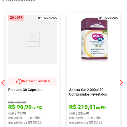
26%
OFF
PATROCINADO
PATROCINADO
Restam 1 unidades!
Probians 30 Cápsulas
Addera Cal 2.000ui 90
Comprimidos Revestidos
R$
135
,
90
R$
96
,
90
R$
219
,
61
no PIX
no PIX
ou
R$
99
,
90
ou
R$
226
,
40
em até
3
x nos cartões
em até
6
x nos cartões
em até
3
x de
R$
33
,
30
em até
6
x de
R$
37
,
73