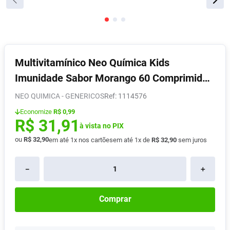
Absorvente
8
º
Lavitan
9
º
Vitamina D
10
º
Multivitamínico Neo Química Kids
Imunidade Sabor Morango 60 Comprimidos
Mastigáveis
NEO QUIMICA - GENERICOS
:
1114576
Economize
R$ 0,99
R$
31
,
91
à vista no PIX
ou
R$
32
,
90
em até
1
x nos cartões
em até
1
x de
R$
32
,
90
sem juros
－
＋
Comprar