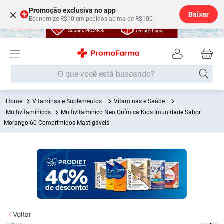
Promoção exclusiva no app
×
Baixar
Economize R$10 em pedidos acima de R$100
O que você está buscando?
Vitaminas e Suplementos
Vitaminas e Saúde
Termos mais buscados
Multivitamínicos
Multivitamínico Neo Química Kids Imunidade Sabor
Fralda
Morango 60 Comprimidos Mastigáveis
1
º
Medley
2
º
Lenço Umedecido
3
º
Fralda Xg
4
º
Fralda G
5
º
Shampoo
6
º
Voltar
Desodorante
7
º