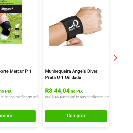
porte Mercur P 1
Munhequeira Angels Diver
Munhequ
Preta U 1 Unidade
Ortocent
Unidade
R$
44
,
04
R$
49
no PIX
no PIX
té
1
x nos cartões
em até
1
x de
ou
R$
R$
44
45
,
40
,
40
em até
1
x nos cartões
em até
1
x de
ou
R$
R$
45
51
,
4
,
4
omprar
Comprar