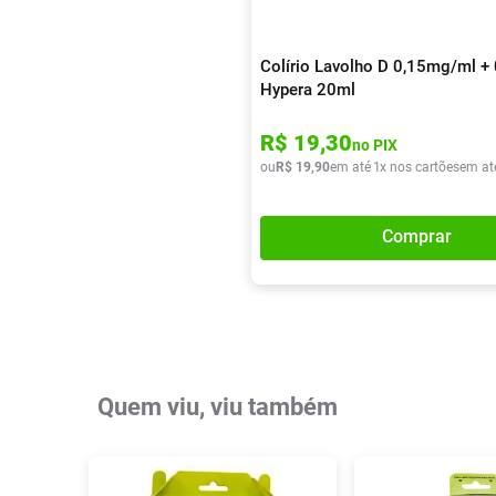
Colírio Lavolho D 0,15mg/ml 
Hypera 20ml
R$
19
,
30
no PIX
ou
R$
19
,
90
em até
1
x nos cartões
em at
Comprar
Quem viu, viu também