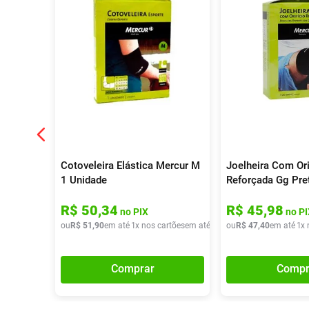
Cotoveleira Elástica Mercur M
Joelheira Com Ori
1 Unidade
Reforçada Gg Pre
R$
50
,
34
R$
45
,
98
no PIX
no PI
ou
R$
51
,
90
em até
1
x nos cartões
em até
1
x de
ou
R$
R$
51
47
,
90
,
40
em até
1
x 
Comprar
Compr