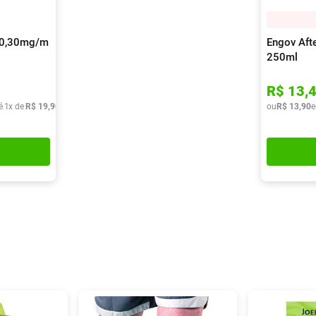
+ 0,30mg/m
Engov Aft
250ml
R$
13
,
é
1
x de
R$
19
,
90
ou
R$
13
,
90
e