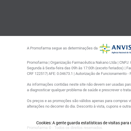
A Promofarma segue as determinações da
Promofarma | Organização Farmacêutica Nakano Ltda | CNPJ: 03
Segunda à Sexta-feira das 09h às 17:00h (exceto feriados) | F
CRF 122517| AFE: 0.04673.1 | Autorização de Funcionamento -
As informações contidas neste site não devem ser usadas par
a diagnosticar qualquer problema de saúde e prescrever o tra
Os preços e as promoções são válidos apenas para compras via i
alterações no decorrer do dia. Desconto à vista, cupons e out
Cookies: A gente guarda estatísticas de visitas par
Promofarma © - Todos os direitos reservados.