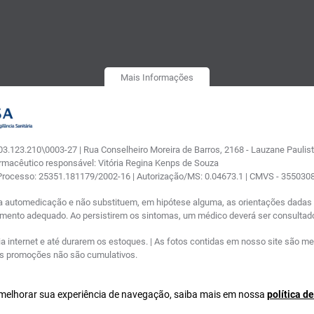
Mais Informações
.123.210\0003-27 | Rua Conselheiro Moreira de Barros, 2168 - Lauzane Paulista
armacêutico responsável: Vitória Regina Kenps de Souza
 Processo: 25351.181179/2002-16 | Autorização/MS: 0.04673.1 | CMVS - 35503
a automedicação e não substituem, em hipótese alguma, as orientações dadas p
tamento adequado. Ao persistirem os sintomas, um médico deverá ser consultad
nternet e até durarem os estoques. | As fotos contidas em nosso site são meram
ras promoções não são cumulativos.
a melhorar sua experiência de navegação, saiba mais em nossa
política d