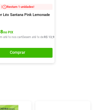
Restam 1 unidades!
er Léo Santana Pink Lemonade
48
no PIX
m até
1
x nos cartões
em até
1
x de
R$
13
,
90
Comprar