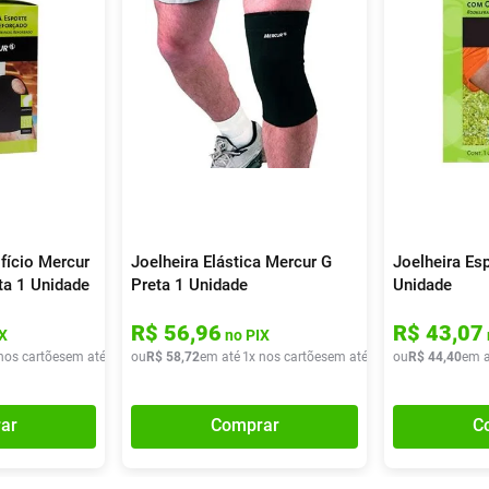
fício Mercur
Joelheira Elástica Mercur G
Joelheira Es
ta 1 Unidade
Preta 1 Unidade
Unidade
R$
56
,
96
R$
43
,
07
X
no PIX
nos cartões
em até
1
x de
ou
R$
R$
47
58
,
40
,
72
em até
1
x nos cartões
em até
1
x de
ou
R$
R$
58
44
,
72
,
40
em a
ar
Comprar
C