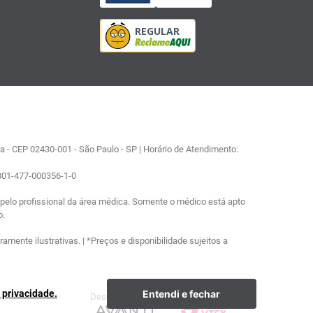
 - CEP 02430-001 - São Paulo - SP | Horário de Atendimento:
0801-477-000356-1-0
elo profissional da área médica. Somente o médico está apto
o.
ente ilustrativas. | *Preços e disponibilidade sujeitos a
Entendi e fechar
e privacidade.
Desenvolvimento
Plataforma