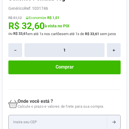
Absorvente
8
º
Genérico
:
1031746
Lavitan
9
º
Economize
R$ 1,01
R$
51
,
12
R$
32
,
60
Vitamina D
10
º
à vista no PIX
ou
R$
33
,
61
em até
1
x nos cartões
em até
1
x de
R$
33
,
61
sem juros
－
＋
Comprar
Onde você está ?
Calcule o prazo e valores de frete para sua compra.