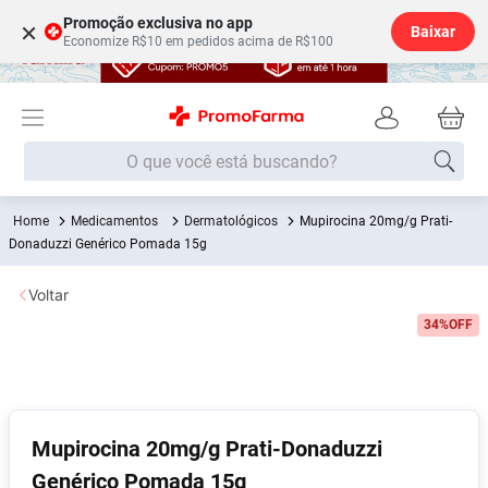
Promoção exclusiva no app
×
Baixar
Economize R$10 em pedidos acima de R$100
O que você está buscando?
Medicamentos
Dermatológicos
Mupirocina 20mg/g Prati-
Termos mais buscados
Donaduzzi Genérico Pomada 15g
Fralda
1
º
Voltar
Medley
2
º
34%
OFF
Lenço Umedecido
3
º
Fralda Xg
4
º
Fralda G
5
º
Shampoo
6
º
Mupirocina 20mg/g Prati-Donaduzzi
Genérico Pomada 15g
Desodorante
7
º