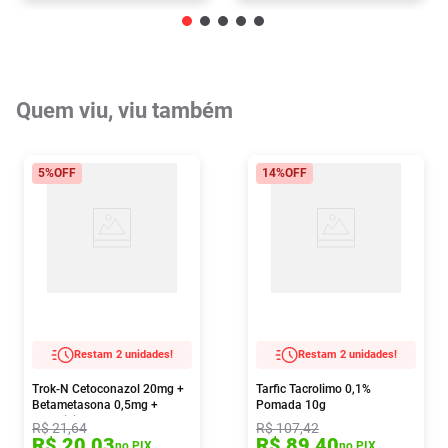
Quem viu, viu também
5%
OFF
14%
OFF
Restam 2 unidades!
Restam 2 unidades!
Trok-N Cetoconazol 20mg +
Tarfic Tacrolimo 0,1%
Betametasona 0,5mg +
Pomada 10g
Neomicina 1,5mg Pomada
R$
21
,
64
R$
107
,
42
10g
R$
20
,
03
R$
89
,
40
no PIX
no PIX