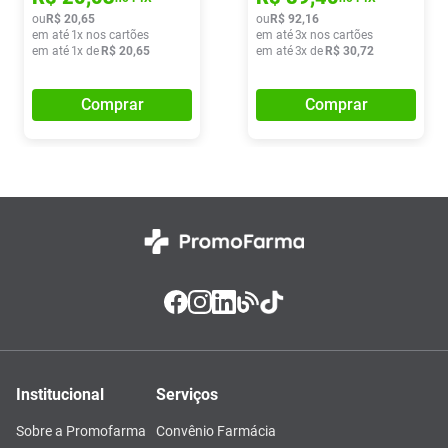
ou
R$
20
,
65
ou
R$
92
,
16
em até
1
x nos cartões
em até
3
x nos cartões
em até
1
x de
R$
20
,
65
em até
3
x de
R$
30
,
72
Comprar
Comprar
Institucional
Serviços
Sobre a Promofarma
Convênio Farmácia