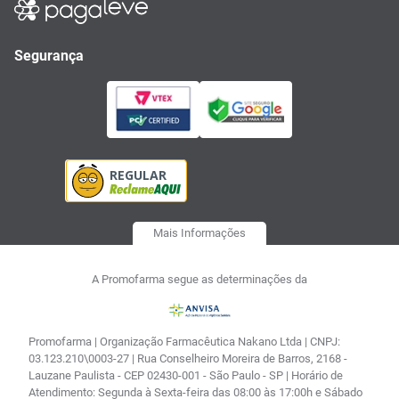
Segurança
Mais Informações
A Promofarma segue as determinações da
Promofarma | Organização Farmacêutica Nakano Ltda | CNPJ:
03.123.210\0003-27 | Rua Conselheiro Moreira de Barros, 2168 -
Lauzane Paulista - CEP 02430-001 - São Paulo - SP | Horário de
Atendimento: Segunda à Sexta-feira das 08:00 às 17:00h e Sábado