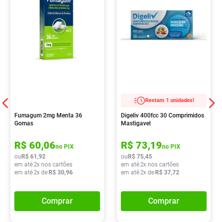
Restam 1 unidades!
Fumagum 2mg Menta 36
Digeliv 400fcc 30 Comprimidos
Gomas
Mastigavel
R$
60
,
06
R$
73
,
19
no PIX
no PIX
ou
R$
61
,
92
ou
R$
75
,
45
em até
2
x nos cartões
em até
2
x nos cartões
em até
2
x de
R$
30
,
96
em até
2
x de
R$
37
,
72
Comprar
Comprar