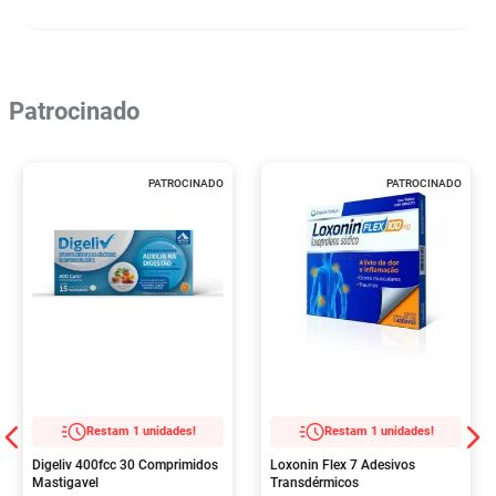
Patrocinado
PATROCINADO
PATROCINADO
Restam 1 unidades!
Restam 1 unidades!
Digeliv 400fcc 30 Comprimidos
Loxonin Flex 7 Adesivos
Mastigavel
Transdérmicos