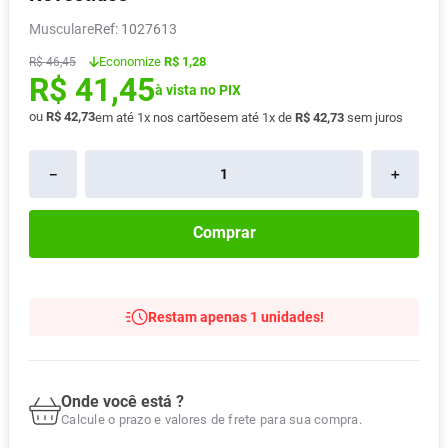
Absorvente
8
º
Musculare
:
1027613
Lavitan
9
º
Economize
R$ 1,28
R$
46
,
45
R$
41
,
45
Vitamina D
10
º
à vista no PIX
ou
R$
42
,
73
em até
1
x nos cartões
em até
1
x de
R$
42
,
73
sem juros
－
＋
Comprar
Restam apenas 1 unidades!
Onde você está ?
Calcule o prazo e valores de frete para sua compra.