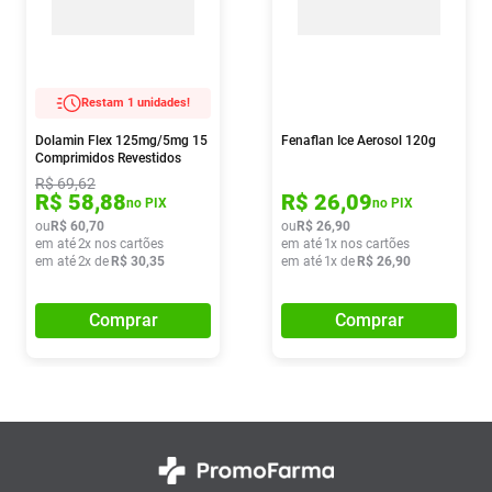
Restam 1 unidades!
Dolamin Flex 125mg/5mg 15
Fenaflan Ice Aerosol 120g
Comprimidos Revestidos
R$
69
,
62
R$
58
,
88
R$
26
,
09
no PIX
no PIX
ou
R$
60
,
70
ou
R$
26
,
90
em até
2
x nos cartões
em até
1
x nos cartões
em até
2
x de
R$
30
,
35
em até
1
x de
R$
26
,
90
Comprar
Comprar