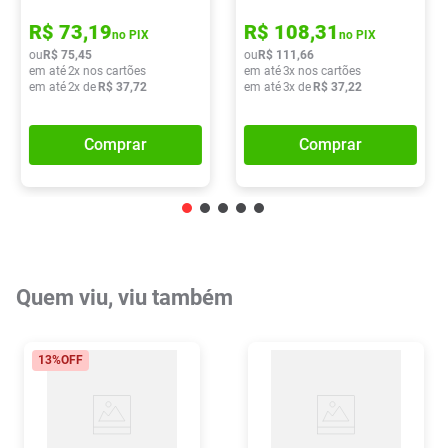
R$
73
,
19
R$
108
,
31
no PIX
no PIX
ou
R$
75
,
45
ou
R$
111
,
66
em até
2
x nos cartões
em até
3
x nos cartões
em até
2
x de
R$
37
,
72
em até
3
x de
R$
37
,
22
Comprar
Comprar
Quem viu, viu também
13%
OFF