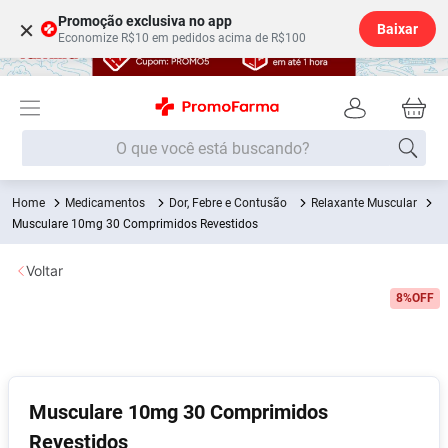
Promoção exclusiva no app
×
Baixar
Economize R$10 em pedidos acima de R$100
O que você está buscando?
Medicamentos
Dor, Febre e Contusão
Relaxante Muscular
Termos mais buscados
Musculare 10mg 30 Comprimidos Revestidos
Fralda
1
º
Voltar
Medley
2
º
8%
OFF
Lenço Umedecido
3
º
Fralda Xg
4
º
Fralda G
5
º
Shampoo
6
º
Musculare 10mg 30 Comprimidos
Revestidos
Desodorante
7
º