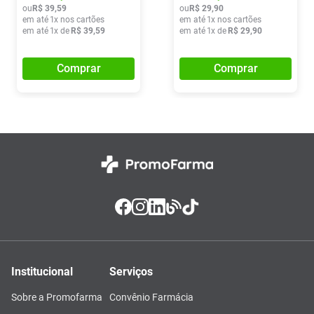
ou
R$
39
,
59
ou
R$
29
,
90
em até
1
x nos cartões
em até
1
x nos cartões
em até
1
x de
R$
39
,
59
em até
1
x de
R$
29
,
90
Comprar
Comprar
Institucional
Serviços
Sobre a Promofarma
Convênio Farmácia