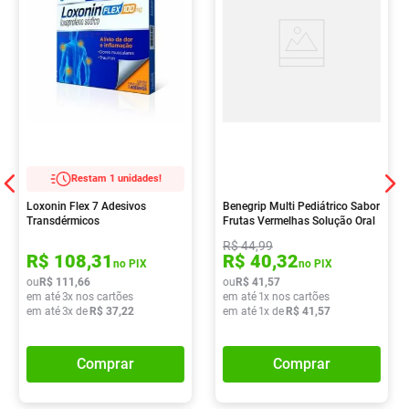
Restam 1 unidades!
Loxonin Flex 7 Adesivos
Benegrip Multi Pediátrico Sabor
Transdérmicos
Frutas Vermelhas Solução Oral
240ml
R$
44
,
99
R$
108
,
31
R$
40
,
32
no PIX
no PIX
ou
R$
111
,
66
ou
R$
41
,
57
em até
3
x nos cartões
em até
1
x nos cartões
em até
3
x de
R$
37
,
22
em até
1
x de
R$
41
,
57
Comprar
Comprar