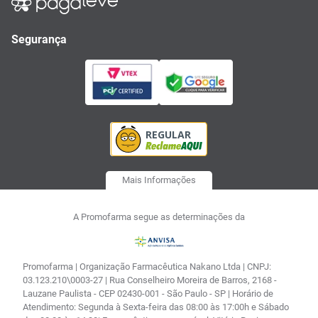
Segurança
Mais Informações
A Promofarma segue as determinações da
Promofarma | Organização Farmacêutica Nakano Ltda | CNPJ:
03.123.210\0003-27 | Rua Conselheiro Moreira de Barros, 2168 -
Lauzane Paulista - CEP 02430-001 - São Paulo - SP | Horário de
Atendimento: Segunda à Sexta-feira das 08:00 às 17:00h e Sábado