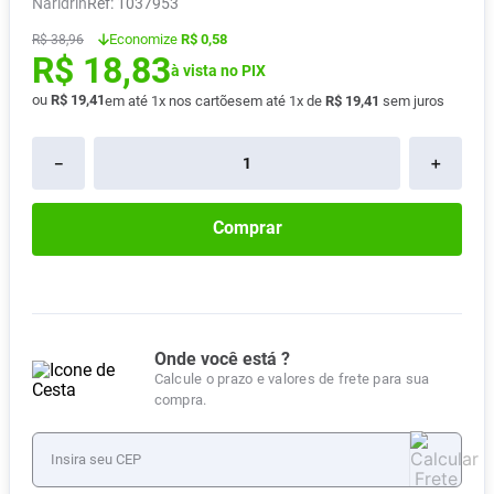
Naridrin
:
1037953
Vitamina D
8
º
Economize
R$ 0,58
R$
38
,
96
R$
18
,
83
Absorvente
9
º
à vista no PIX
Lavitan
10
º
ou
R$
19
,
41
em até
1
x nos cartões
em até
1
x de
R$
19
,
41
sem juros
－
＋
Comprar
Onde você está ?
Calcule o prazo e valores de frete para sua
compra.