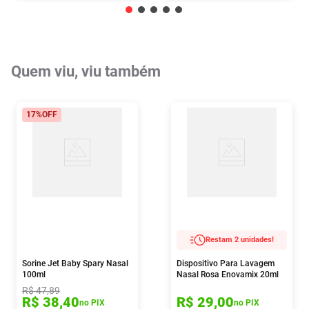
Quem viu, viu também
17%
OFF
Restam 2 unidades!
Sorine Jet Baby Spary Nasal
Dispositivo Para Lavagem
100ml
Nasal Rosa Enovamix 20ml
R$
47
,
89
R$
38
,
40
R$
29
,
00
no PIX
no PIX