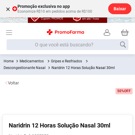
Promoção exclusiva no app
×
Baixar
Economize R$10 em pedidos acima de R$100
O que você está buscando?
Medicamentos
Gripes e Resfriados
Termos mais buscados
Descongestionante Nasal
Naridrin 12 Horas Solução Nasal 30ml
Fralda
1
º
Voltar
Lenço Umedecido
2
º
50%
OFF
Medley
3
º
Fralda Xg
4
º
Fralda G
5
º
Shampoo
6
º
Naridrin 12 Horas Solução Nasal 30ml
Desodorante
7
º