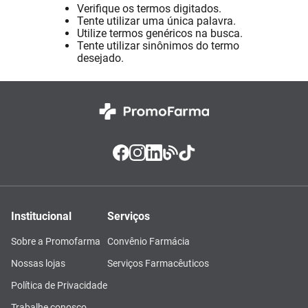
Verifique os termos digitados.
Absorvente
8
º
Tente utilizar uma única palavra.
Utilize termos genéricos na busca.
Pampers Confort Sec
9
º
Tente utilizar sinônimos do termo
desejado.
Lavitan
10
º
Institucional
Serviços
Sobre a Promofarma
Convênio Farmácia
Nossas lojas
Serviços Farmacêuticos
Política de Privacidade
Trabalhe conosco