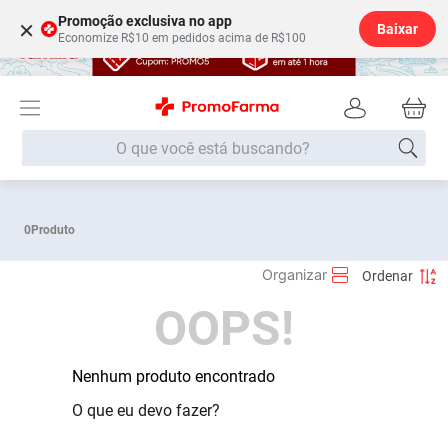
Promoção exclusiva no app
×
Baixar
Economize R$10 em pedidos acima de R$100
O que você está buscando?
Termos mais buscados
0
Produto
Fralda
1
º
Lenço Umedecido
2
º
OOPS!
Medley
3
º
Fralda Xg
4
º
Fralda G
Nenhum produto encontrado
5
º
Desodorante
6
º
O que eu devo fazer?
Shampoo
7
º