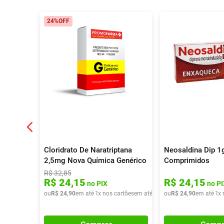
24%
OFF
Cloridrato De Naratriptana
Neosaldina Dip 1
2,5mg Nova Química Genérico
Comprimidos
8 Comprimidos
R$
32
,
85
R$
24
,
15
R$
24
,
15
no PIX
no PI
ou
R$
24
,
90
em até
1
x nos cartões
em até
1
x de
ou
R$
R$
24
24
,
90
,
90
em até
1
x 