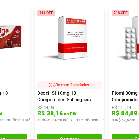
11%
OFF
21%
OFF
Restam 2 unidades!
g 10
Deocil Sl 10mg 10
Piomi 30mg 
Comprimidos Sublinguais
Comprimido
R$
44
,
09
R$
111
,
14
R$
38
,
16
R$
84
,
89
X
no PIX
nos cartões
em até
1
x de
ou
R$
R$
24
39
,
90
,
34
em até
1
x nos cartões
em até
1
x de
ou
R$
R$
39
87
,
34
,
52
em a