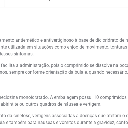
to antiemético e antivertiginoso à base de dicloridrato de m
nte utilizada em situações como enjoo de movimento, tonturas 
desses sintomas.
acilita a administração, pois o comprimido se dissolve na boca
nos, sempre conforme orientação da bula e, quando necessário, 
clozina monoidratado. A embalagem possui 10 comprimidos oro
abirintite ou outros quadros de náusea e vertigem.
to da cinetose, vertigens associadas a doenças que afetam o si
apia e também para náuseas e vômitos durante a gravidez, con