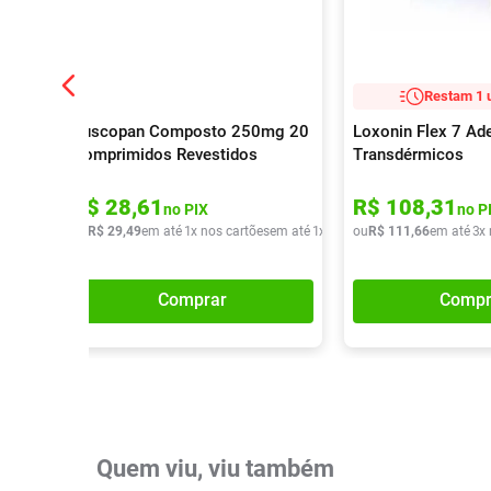
Restam 1 
Buscopan Composto 250mg 20
Loxonin Flex 7 Ad
Comprimidos Revestidos
Transdérmicos
R$
28
,
61
R$
108
,
31
no PIX
no P
ou
R$
29
,
49
em até
1
x nos cartões
em até
1
x de
R$
ou
29
R$
,
49
111
,
66
em até
3
x
Comprar
Compr
Quem viu, viu também