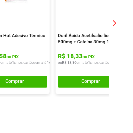
 Hot Adesivo Térmico
Doril Ácido Acetilsalicílico
s
500mg + Cafeína 30mg 10
Comprimidos
58
R$
18
,
33
no PIX
no PIX
0
em até
1
x nos cartões
em até
1
x de
R$
ou
27
R$
,
40
18
,
90
em até
1
x nos cartões
em até
1
x de
Comprar
Comprar