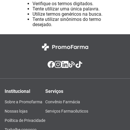
Verifique os termos digitados.
Pampers Confort Sec
8
º
Tente utilizar uma única palavra.
Utilize termos genéricos na busca.
Vitamina D
9
º
Tente utilizar sinônimos do termo
desejado.
Soro Fisiológico
10
º
Institucional
Serviços
Sobre a Promofarma
Convênio Farmácia
Nossas lojas
Serviços Farmacêuticos
Política de Privacidade
Trabalhe conosco