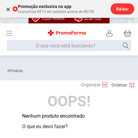
Promoção exclusiva no app
×
Baixar
Economize R$10 em pedidos acima de R$100
O que você está buscando?
Termos mais buscados
0
Produto
Fralda
1
º
Lenço Umedecido
2
º
OOPS!
Medley
3
º
Fralda Xg
4
º
Fralda G
Nenhum produto encontrado
5
º
Desodorante
6
º
O que eu devo fazer?
Shampoo
7
º