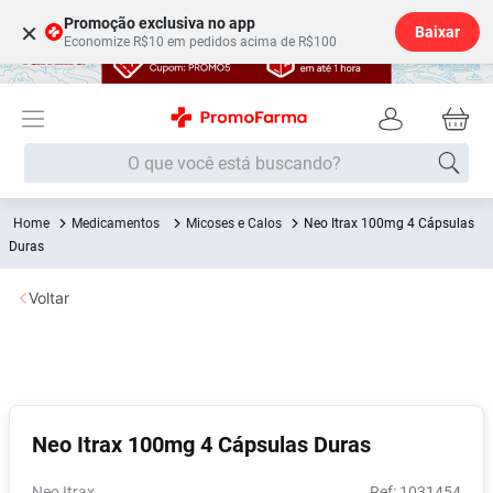
Promoção exclusiva no app
×
Baixar
Economize R$10 em pedidos acima de R$100
O que você está buscando?
Medicamentos
Micoses e Calos
Neo Itrax 100mg 4 Cápsulas
Termos mais buscados
Duras
Fralda
1
º
Voltar
Lenço Umedecido
2
º
Medley
3
º
Fralda Xg
4
º
Fralda G
5
º
Neo Itrax 100mg 4 Cápsulas Duras
Desodorante
6
º
Shampoo
7
º
Neo Itrax
:
1031454