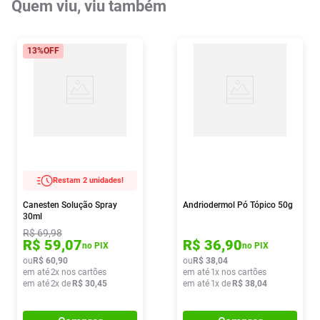
Quem viu, viu também
13%
OFF
Restam 2 unidades!
Canesten Solução Spray
Andriodermol Pó Tópico 50g
30ml
R$
69
,
98
R$
59
,
07
R$
36
,
90
no PIX
no PIX
ou
R$
60
,
90
ou
R$
38
,
04
em até
2
x nos cartões
em até
1
x nos cartões
em até
2
x de
R$
30
,
45
em até
1
x de
R$
38
,
04