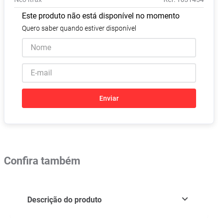
Absorvente
8
º
Este produto não está disponível no momento
Pampers Confort Sec
9
º
Quero saber quando estiver disponível
Lavitan
10
º
Enviar
Confira também
Descrição do produto