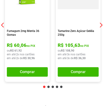
Fumagum 2mg Menta 36
Tamarine Zero Açúcar Geléia
Gomas
250g
R$
60
,
06
R$
105
,
63
no PIX
no PIX
ou
R$
61
,
92
ou
R$
108
,
90
em até
2
x nos cartões
em até
3
x nos cartões
em até
2
x de
R$
30
,
96
em até
3
x de
R$
36
,
30
Comprar
Comprar