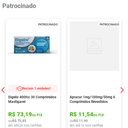
Patrocinado
PATROCINADO
PATROCINADO
Restam 1 unidades!
Digeliv 400fcc 30 Comprimidos
Apracur 1mg/100mg/50mg 6
Mastigavel
Comprimidos Revestidos
R$
73
,
19
R$
11
,
54
no PIX
no PIX
ou
R$
75
,
45
ou
R$
11
,
90
em até
2
x nos cartões
em até
1
x nos cartões