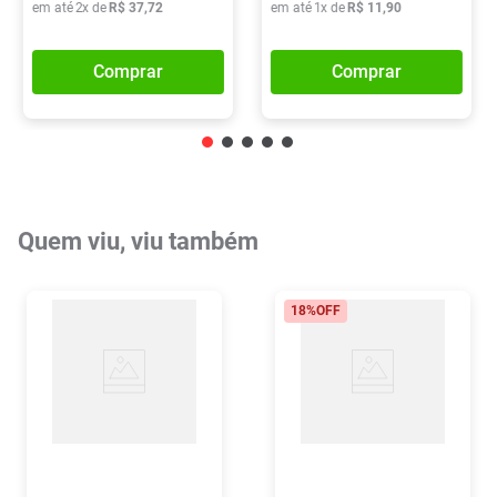
em até
2
x de
R$
37
,
72
em até
1
x de
R$
11
,
90
Comprar
Comprar
Quem viu, viu também
18%
OFF