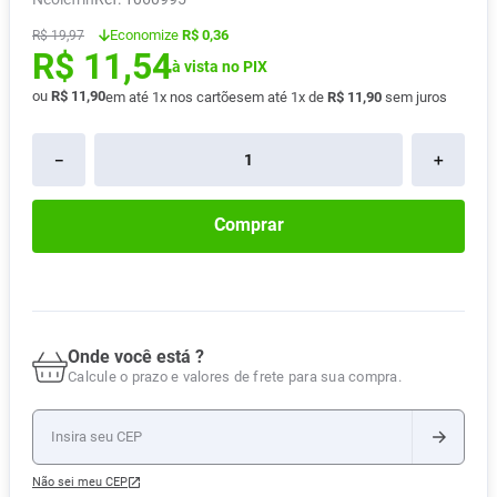
Absorvente
8
º
Economize
R$ 0,36
R$
19
,
97
R$
11
,
54
Pampers Confort Sec
9
º
à vista no PIX
Lavitan
ou
R$
11
,
90
10
º
em até
1
x nos cartões
em até
1
x de
R$
11
,
90
sem juros
－
＋
Comprar
Onde você está ?
Calcule o prazo e valores de frete para sua compra.
Não sei meu CEP