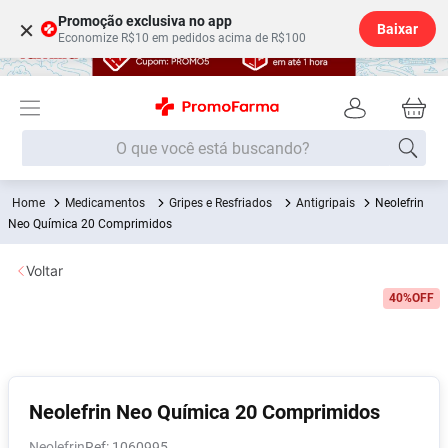
Promoção exclusiva no app
×
Baixar
Economize R$10 em pedidos acima de R$100
O que você está buscando?
Medicamentos
Gripes e Resfriados
Antigripais
Neolefrin
Termos mais buscados
Neo Química 20 Comprimidos
Fralda
1
º
Voltar
Lenço Umedecido
2
º
40%
OFF
Medley
3
º
Fralda Xg
4
º
Fralda G
5
º
Desodorante
6
º
Neolefrin Neo Química 20 Comprimidos
Shampoo
7
º
Neolefrin
:
1060995