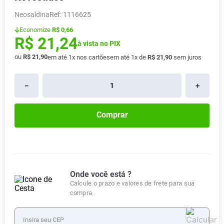
Vitamina D
8
º
Neosaldina
:
1116625
Absorvente
9
º
Economize
R$ 0,66
R$
21
,
24
Lavitan
à vista no PIX
10
º
ou
R$
21
,
90
em até
1
x nos cartões
em até
1
x de
R$
21
,
90
sem juros
－
＋
Comprar
Onde você está ?
Calcule o prazo e valores de frete para sua
compra.