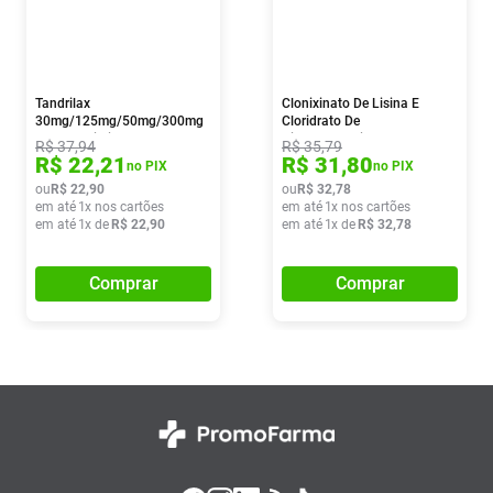
Tandrilax
Clonixinato De Lisina E
30mg/125mg/50mg/300mg
Cloridrato De
30 Comprimidos
Ciclobenzaprina 15
R$
37
,
94
R$
35
,
79
Comprimidos Revestidos Ems
R$
22
,
21
R$
31
,
80
no PIX
no PIX
ou
R$
22
,
90
ou
R$
32
,
78
em até
1
x nos cartões
em até
1
x nos cartões
em até
1
x de
R$
22
,
90
em até
1
x de
R$
32
,
78
Comprar
Comprar