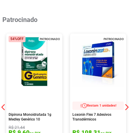
Patrocinado
54%
OFF
PATROCINADO
PATROCINADO
Restam 1 unidades!
Dipirona Monoidratada 1g
Loxonin Flex 7 Adesivos
Medley Genérico 10
Transdérmicos
Comprimidos
R$
21
,
44
R$
9
,
60
R$
108
,
31