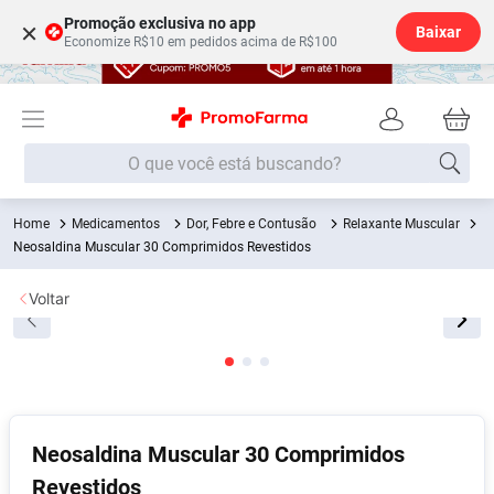
Promoção exclusiva no app
×
Baixar
Economize R$10 em pedidos acima de R$100
O que você está buscando?
Medicamentos
Dor, Febre e Contusão
Relaxante Muscular
Termos mais buscados
Neosaldina Muscular 30 Comprimidos Revestidos
Fralda
1
º
Voltar
Lenço Umedecido
2
º
Medley
3
º
Fralda Xg
4
º
Fralda G
5
º
Shampoo
6
º
Neosaldina Muscular 30 Comprimidos
Revestidos
Desodorante
7
º