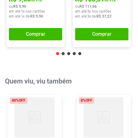
no PIX
no PIX
ou
R$
9
,
90
ou
R$
111
,
66
em até
1
x nos cartões
em até
3
x nos cartões
em até
1
x de
R$
9
,
90
em até
3
x de
R$
37
,
22
Comprar
Comprar
Quem viu, viu também
40%
OFF
8%
OFF