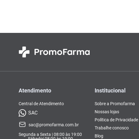
Colorações, Tinturas e
Complementos e Suplementos
Pomada
lavitan
10
º
Antimicóticos e Fungos
Tonalizantes
BCAA
Ômegas e Ácidos
Chás
Con
Model
Compostos Lácteos
Graxos
Ver Tudo
Ver Tudo
Ver 
Condicionadores
CL-LA
Pré e 
Ver Tudo
Ver Tudo
Ver Tudo
Ver Tudo
Ver Tu
Atendimento
Institucional
Central de Atendimento
Sobre a Promofarma
Nossas lojas
SAC
Política de Privacidade
sac@promofarma.com.br
Trabalhe conosco
Segunda a Sexta | 08:00 às 19:00
Blog
Sábado| 08:00 às 19:00