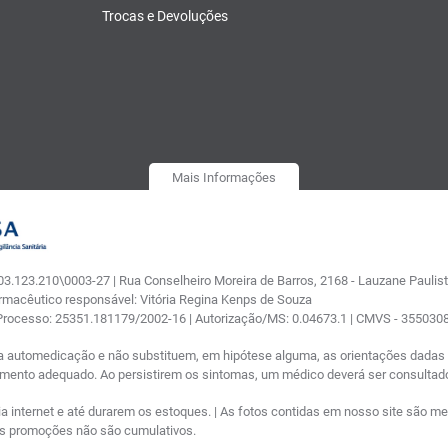
Trocas e Devoluções
Mais Informações
.123.210\0003-27 | Rua Conselheiro Moreira de Barros, 2168 - Lauzane Paulista
armacêutico responsável: Vitória Regina Kenps de Souza
 Processo: 25351.181179/2002-16 | Autorização/MS: 0.04673.1 | CMVS - 35503
a automedicação e não substituem, em hipótese alguma, as orientações dadas p
tamento adequado. Ao persistirem os sintomas, um médico deverá ser consultad
nternet e até durarem os estoques. | As fotos contidas em nosso site são meram
ras promoções não são cumulativos.