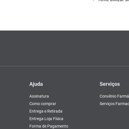
Escovas e Pentes
Colesterol e Triglicerídeos
Teste de Gravidez e
Copos
Olhos
, Pasta e Gel
Mascar
Ver 
tusão
Fertilidade
ador
Ver Tudo
Ver Tudo
Ver Tudo
Ver Tudo
Barras de Cereal
Tudo
Ver Tudo
Pós Barba
Ver Tudo
do
Ajuda
Serviços
Assinatura
Convênio Farmá
Como comprar
Serviços Farmac
Entrega e Retirada
Entrega Loja Física
Forma de Pagamento