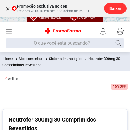
Promoção exclusiva no app
×
Baixar
Economize R$10 em pedidos acima de R$100
O que você está buscando?
Medicamentos
Sistema Imunológico
Neutrofer 300mg 30
Termos mais buscados
Comprimidos Revestidos
Fralda
1
º
Voltar
Lenço Umedecido
2
º
16%
OFF
Medley
3
º
Fralda Xg
4
º
Fralda G
5
º
Shampoo
6
º
Neutrofer 300mg 30 Comprimidos
Revestidos
Desodorante
7
º