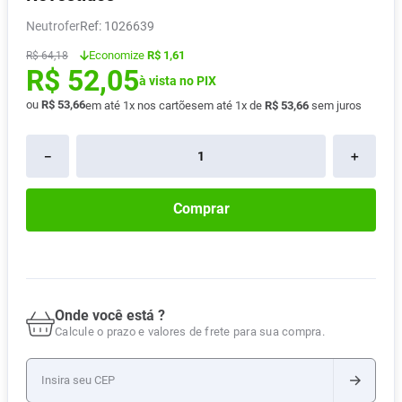
Pampers Confort Sec
8
º
Neutrofer
:
1026639
Vitamina D
9
º
Economize
R$ 1,61
R$
64
,
18
R$
52
,
05
Soro Fisiológico
10
º
à vista no PIX
ou
R$
53
,
66
em até
1
x nos cartões
em até
1
x de
R$
53
,
66
sem juros
－
＋
Comprar
Onde você está ?
Calcule o prazo e valores de frete para sua compra.