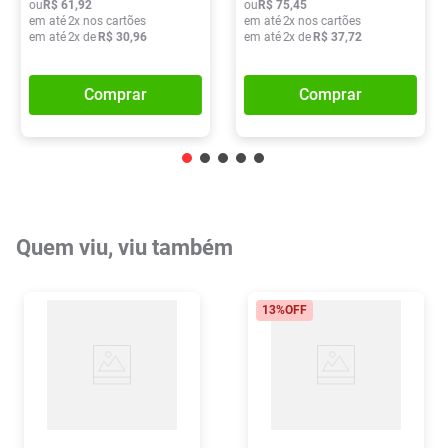
ou
R$
61
,
92
ou
R$
75
,
45
em até
2
x nos cartões
em até
2
x nos cartões
em até
2
x de
R$
30
,
96
em até
2
x de
R$
37
,
72
Comprar
Comprar
Quem viu, viu também
13%
OFF