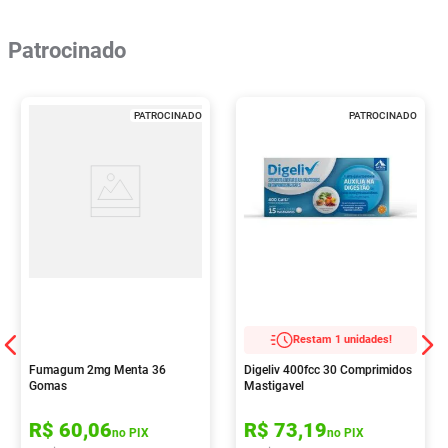
Patrocinado
PATROCINADO
PATROCINADO
Restam 1 unidades!
Fumagum 2mg Menta 36
Digeliv 400fcc 30 Comprimidos
Gomas
Mastigavel
R$
60
,
06
R$
73
,
19
no PIX
no PIX