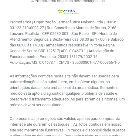
A Promofarma segue as determinações da
Promofarma | Organização Farmacêutica Nakano Ltda | CNPJ:
03.123.210\0003-27 | Rua Conselheiro Moreira de Barros, 2168 -
Lauzane Paulista - CEP 02430-001 - São Paulo - SP | Horário de
Atendimento: Segunda à Sexta-feira das 08:00 às 17:00h e Sábado
das 08:00 às 14:30| Farmacêutica responsável: Vitória Regina
Kenps de Souza CRF 122517| AFE: 0.04673.1 | Autorização de
Funcionamento - Processo: 25351.181179/2002-16 |
Autorização/MS: 0.04673.1 | CMVS - 355030801-477-000356-1-0
As informações contidas neste site não devem ser usadas para
automedicação e não substituem, em hipótese alguma, as
orientações dadas pelo profissional da área médica. Somente o
médico está apto a diagnosticar qualquer problema de saúde e
prescrever o tratamento adequado. Ao persistirem os sintomas, um
médico deverá ser consultado.
Os preços e as promoções são válidos apenas para compras via
internet e até durarem os estoques. | As fotos contidas em nosso
site são meramente ilustrativas. | *Preços e disponibilidade sujeitos
a alterações no decorrer do dia. Desconto à vista, cupons e outras