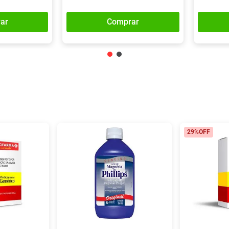
ar
Comprar
29%
OFF