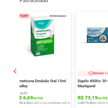
Patrocinado
17%
OFF
PATROCINADO
Restam 1 
Simeticona Emulsão Oral 15ml
Digeliv 400fcc 3
Medley
Mastigavel
R$
8
,
29
R$
6
,
69
R$
73
,
19
no PIX
no PIX
ou
R$
6
,
90
em até
1
x nos cartões
em até
1
x de
R$
ou
6
,
90
R$
75
,
45
em até
2
x n