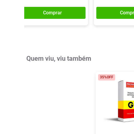
Comprar
Compr
Quem viu, viu também
35%
OFF