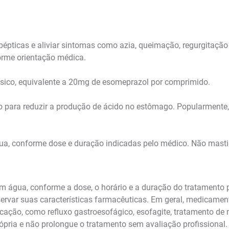
épticas e aliviar sintomas como azia, queimação, regurgitação
forme orientação médica.
sico, equivalente a 20mg de esomeprazol por comprimido.
o para reduzir a produção de ácido no estômago. Popularmente,
água, conforme dose e duração indicadas pelo médico. Não ma
m água, conforme a dose, o horário e a duração do tratamento 
eservar suas características farmacêuticas. Em geral, medicame
icação, como refluxo gastroesofágico, esofagite, tratamento d
 própria e não prolongue o tratamento sem avaliação profission