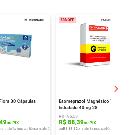
53%
OFF
PATROCINADO
PATROCINADO
 Flora 30 Cápsulas
Esomeprazol Magnésico Tri-
hidratado 40mg 28
Comprimidos Revestidos
R$
195
,
58
Astrazeneca
49
R$
88
,
39
no PIX
no PIX
6
em até
2
x nos cartões
em até
2
x de
R$
ou
39
R$
,
43
91
,
12
em até
3
x nos cartões
em até
3
x de