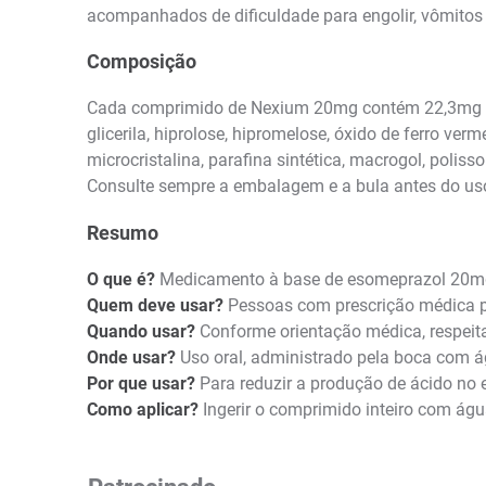
acompanhados de dificuldade para engolir, vômitos 
Composição
Cada comprimido de Nexium 20mg contém 22,3mg de 
glicerila, hiprolose, hipromelose, óxido de ferro ver
microcristalina, parafina sintética, macrogol, polissor
Consulte sempre a embalagem e a bula antes do uso
Resumo
O que é?
Medicamento à base de esomeprazol 20mg, 
Quem deve usar?
Pessoas com prescrição médica par
Quando usar?
Conforme orientação médica, respeita
Onde usar?
Uso oral, administrado pela boca com á
Por que usar?
Para reduzir a produção de ácido no e
Como aplicar?
Ingerir o comprimido inteiro com ág