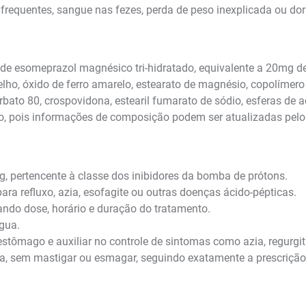
frequentes, sangue nas fezes, perda de peso inexplicada ou dor
esomeprazol magnésico tri-hidratado, equivalente a 20mg de
melho, óxido de ferro amarelo, estearato de magnésio, copolímero d
bato 80, crospovidona, estearil fumarato de sódio, esferas de açúca
, pois informações de composição podem ser atualizadas pelo 
pertencente à classe dos inibidores da bomba de prótons.
a refluxo, azia, esofagite ou outras doenças ácido-pépticas.
ndo dose, horário e duração do tratamento.
gua.
stômago e auxiliar no controle de sintomas como azia, regurgit
ua, sem mastigar ou esmagar, seguindo exatamente a prescriçã