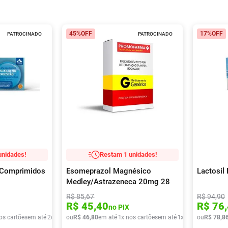
45%
OFF
17%
OFF
PATROCINADO
PATROCINADO
unidades!
Restam 1 unidades!
0 Comprimidos
Esomeprazol Magnésico
Lactosil
Medley/Astrazeneca 20mg 28
comprimidos
R$
85
,
67
R$
94
,
90
R$
45
,
40
R$
76
,
no PIX
os cartões
em até
2
x de
R$
ou
37
R$
,
72
46
,
80
em até
1
x nos cartões
em até
1
x de
R$
ou
46
R$
,
80
78
,
8