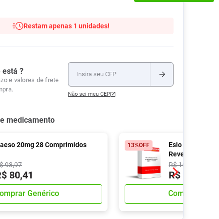
Tudo
Tiras para Teste
Lenços e Toalhas
Talcos
Esponjas
Umedecidas
Restam apenas 1 unidades!
Ver Tudo
Ver Tudo
Ver Tudo
Protetor de Colchão
Roupas Íntimas
 está ?
Ver Tudo
zo e valores de frete
mpra.
Não sei meu CEP
se medicamento
aeso 20mg 28 Comprimidos
Esio 20mg 28 C
13%
OFF
Revestidos
$
98
,
97
R$
102
,
04
R$
80
,
41
R$
86
,
33
omprar Genérico
Comprar Gené