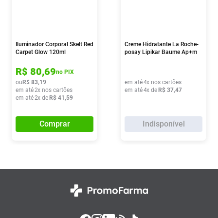
Iluminador Corporal Skelt Red
Creme Hidratante La Roche-
Carpet Glow 120ml
posay Lipikar Baume Ap+m
75ml
R$
80
,
69
no PIX
ou
R$
83
,
19
em até
4
x nos cartões
em até
2
x nos cartões
em até
4
x de
R$
37
,
47
em até
2
x de
R$
41
,
59
Comprar
Indisponível