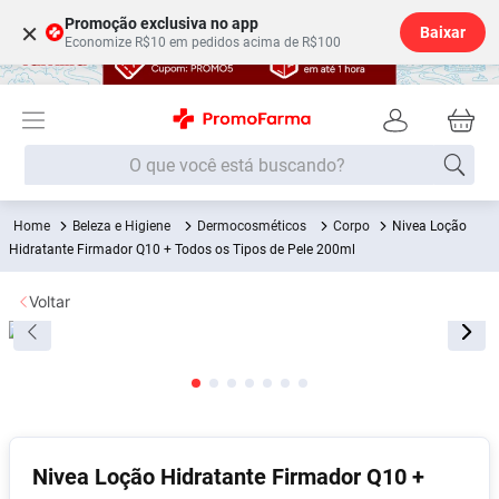
Promoção exclusiva no app
×
Baixar
Economize R$10 em pedidos acima de R$100
O que você está buscando?
Beleza e Higiene
Dermocosméticos
Corpo
Nivea Loção
Termos mais buscados
Hidratante Firmador Q10 + Todos os Tipos de Pele 200ml
Fralda
1
º
Voltar
Lenço Umedecido
2
º
Medley
3
º
Fralda Xg
4
º
Fralda G
5
º
Desodorante
6
º
Nivea Loção Hidratante Firmador Q10 +
Shampoo
7
º