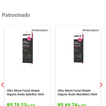
Patrocinado
PATROCINADO
PATROCINADO
Ultra Sérum Facial Simple
Ultra Sérum Facial Simple
Organic Ácido Salicílico 30ml
Organic Ácido Mandélico 30ml
R$
70
,
23
R$
69
,
74
no PIX
no PIX