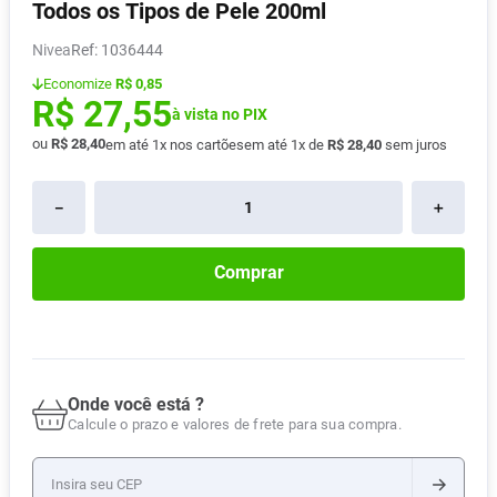
Todos os Tipos de Pele 200ml
Absorvente
8
º
Nivea
:
1036444
Pampers Confort Sec
9
º
Economize
R$ 0,85
Lavitan
10
º
R$
27
,
55
à vista no PIX
ou
R$
28
,
40
em até
1
x nos cartões
em até
1
x de
R$
28
,
40
sem juros
－
＋
Comprar
Onde você está ?
Calcule o prazo e valores de frete para sua compra.