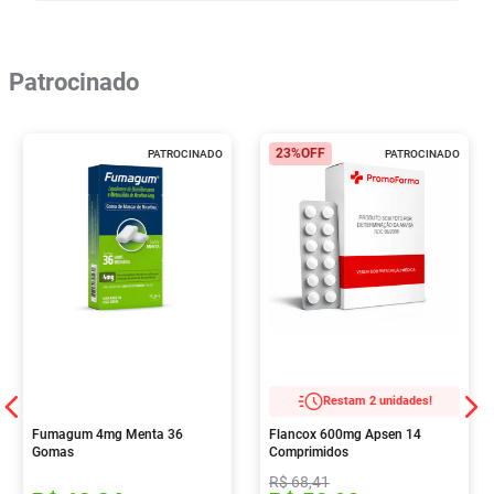
Patrocinado
23%
OFF
PATROCINADO
PATROCINADO
Restam 2 unidades!
Fumagum 4mg Menta 36
Flancox 600mg Apsen 14
Gomas
Comprimidos
R$
68
,
41