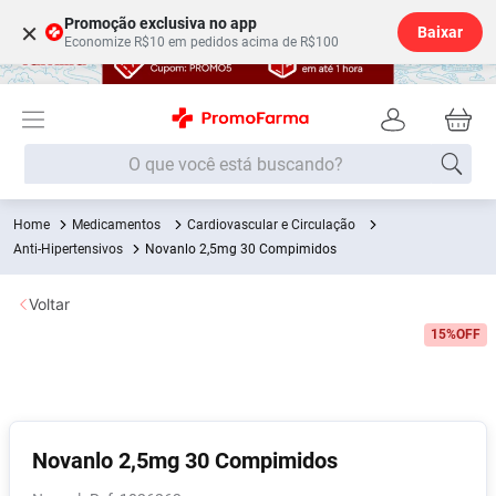
Promoção exclusiva no app
×
Baixar
Economize R$10 em pedidos acima de R$100
O que você está buscando?
Medicamentos
Cardiovascular e Circulação
Termos mais buscados
Anti-Hipertensivos
Novanlo 2,5mg 30 Compimidos
Fralda
1
º
Voltar
Medley
2
º
15%
OFF
Lenço Umedecido
3
º
Fralda Xg
4
º
Fralda G
5
º
Shampoo
6
º
Novanlo 2,5mg 30 Compimidos
Desodorante
7
º