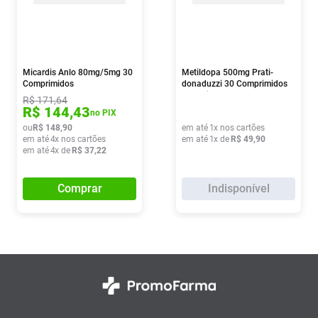
Micardis Anlo 80mg/5mg 30
Metildopa 500mg Prati-
Comprimidos
donaduzzi 30 Comprimidos
Revestidos
R$
171
,
64
R$
144
,
43
no PIX
ou
R$
148
,
90
em até
1
x nos cartões
em até
4
x nos cartões
em até
1
x de
R$
49
,
90
em até
4
x de
R$
37
,
22
Comprar
Indisponível