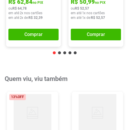
R$
62
,
84
R$
50
,
99
no PIX
no PIX
ou
R$
64
,
78
ou
R$
52
,
57
em até
2
x nos cartões
em até
1
x nos cartões
em até
2
x de
R$
32
,
39
em até
1
x de
R$
52
,
57
Comprar
Comprar
Quem viu, viu também
13%
OFF