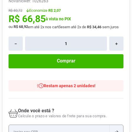
Novanlo
:
1026263
Absorvente
8
º
Economize
R$ 2,07
R$
80
,
72
R$
66
,
85
Lavitan
9
º
à vista no PIX
Vitamina D
10
º
ou
R$
68
,
92
em até
2
x nos cartões
em até
2
x de
R$
34
,
46
sem juros
－
＋
Comprar
Restam apenas 2 unidades!
Onde você está ?
Calcule o prazo e valores de frete para sua compra.