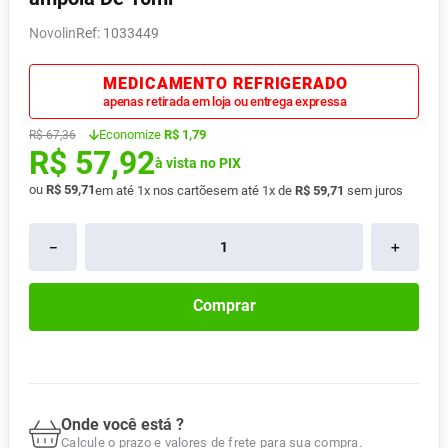
Absorvente
8
º
Novolin
:
1033449
Lavitan
9
º
MEDICAMENTO REFRIGERADO
Vitamina D
10
º
apenas retirada em loja ou entrega expressa
Economize
R$ 1,79
R$
67
,
36
R$
57
,
92
à vista no PIX
ou
R$
59
,
71
em até
1
x nos cartões
em até
1
x de
R$
59
,
71
sem juros
－
＋
Comprar
Onde você está ?
Calcule o prazo e valores de frete para sua compra.