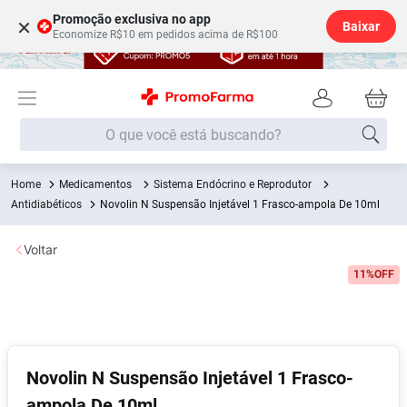
Promoção exclusiva no app
×
Baixar
Economize R$10 em pedidos acima de R$100
O que você está buscando?
Medicamentos
Sistema Endócrino e Reprodutor
Termos mais buscados
Antidiabéticos
Novolin N Suspensão Injetável 1 Frasco-ampola De 10ml
Fralda
1
º
Voltar
Medley
2
º
11%
OFF
Lenço Umedecido
3
º
Fralda Xg
4
º
Fralda G
5
º
Shampoo
6
º
Novolin N Suspensão Injetável 1 Frasco-
Desodorante
7
º
ampola De 10ml