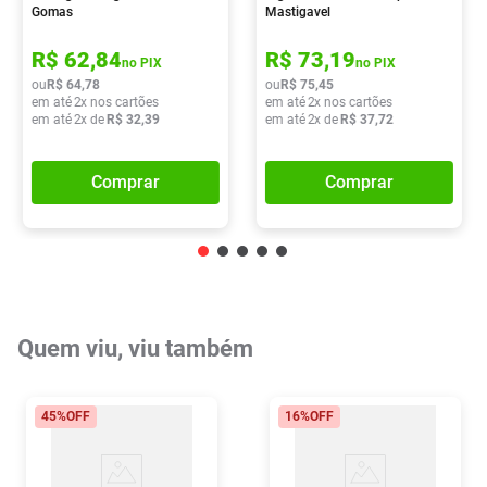
Gomas
Mastigavel
R$
62
,
84
R$
73
,
19
no PIX
no PIX
ou
R$
64
,
78
ou
R$
75
,
45
em até
2
x nos cartões
em até
2
x nos cartões
em até
2
x de
R$
32
,
39
em até
2
x de
R$
37
,
72
Comprar
Comprar
Quem viu, viu também
45%
OFF
16%
OFF