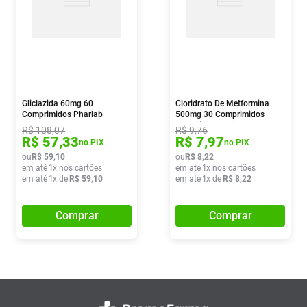
Gliclazida 60mg 60
Cloridrato De Metformina
Comprimidos Pharlab
500mg 30 Comprimidos
Revestidos Prati
R$
108
,
07
R$
9
,
76
R$
57
,
33
R$
7
,
97
no PIX
no PIX
ou
R$
59
,
10
ou
R$
8
,
22
em até
1
x nos cartões
em até
1
x nos cartões
em até
1
x de
R$
59
,
10
em até
1
x de
R$
8
,
22
Comprar
Comprar