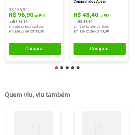
Comprimidos Apsen
R$
135
,
90
R$
96
,
90
R$
48
,
40
no PIX
no PIX
ou
R$
99
,
90
ou
R$
49
,
90
em até
3
x nos cartões
em até
1
x nos cartões
em até
3
x de
R$
33
,
30
em até
1
x de
R$
49
,
90
Comprar
Comprar
Quem viu, viu também