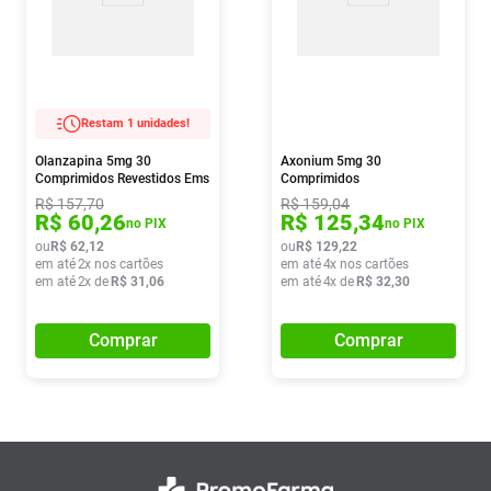
Restam 1 unidades!
Olanzapina 5mg 30
Axonium 5mg 30
Comprimidos Revestidos Ems
Comprimidos
R$
157
,
70
R$
159
,
04
R$
60
,
26
R$
125
,
34
no PIX
no PIX
ou
R$
62
,
12
ou
R$
129
,
22
em até
2
x nos cartões
em até
4
x nos cartões
em até
2
x de
R$
31
,
06
em até
4
x de
R$
32
,
30
Comprar
Comprar