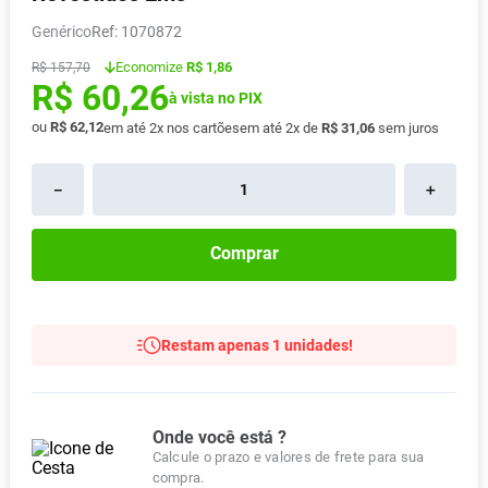
Vitamina D
8
º
Genérico
:
1070872
Absorvente
9
º
Economize
R$ 1,86
R$
157
,
70
R$
60
,
26
Lavitan
10
º
à vista no PIX
ou
R$
62
,
12
em até
2
x nos cartões
em até
2
x de
R$
31
,
06
sem juros
－
＋
Comprar
Restam apenas 1 unidades!
Onde você está ?
Calcule o prazo e valores de frete para sua
compra.