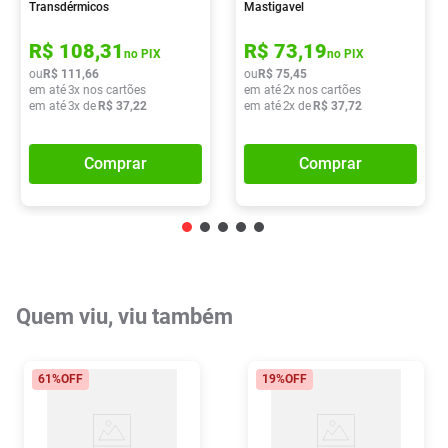
Transdérmicos
Mastigavel
R$
108
,
31
R$
73
,
19
no PIX
no PIX
ou
R$
111
,
66
ou
R$
75
,
45
em até
3
x nos cartões
em até
2
x nos cartões
em até
3
x de
R$
37
,
22
em até
2
x de
R$
37
,
72
Comprar
Comprar
Quem viu, viu também
61%
OFF
19%
OFF