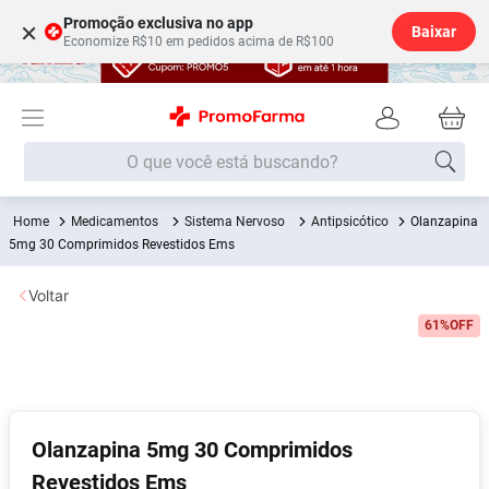
Promoção exclusiva no app
×
Baixar
Economize R$10 em pedidos acima de R$100
O que você está buscando?
Medicamentos
Sistema Nervoso
Antipsicótico
Olanzapina
Termos mais buscados
5mg 30 Comprimidos Revestidos Ems
Fralda
1
º
Voltar
Lenço Umedecido
2
º
61%
OFF
Medley
3
º
Fralda Xg
4
º
Fralda G
5
º
Shampoo
6
º
Olanzapina 5mg 30 Comprimidos
Revestidos Ems
Desodorante
7
º