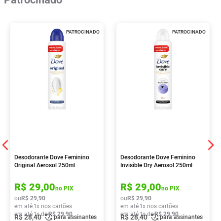
PATROCINADO
PATROCINADO
Desodorante Dove Feminino
Desodorante Dove Feminino
Original Aerosol 250ml
Invisible Dry Aerosol 250ml
R$
29
,
00
R$
29
,
00
no PIX
no PIX
ou
R$
29
,
90
ou
R$
29
,
90
em até
1
x nos cartões
em até
1
x nos cartões
em até
1
x de
R$
29
,
90
em até
1
x de
R$
29
,
90
R$
28
,
40
R$
28
,
40
para assinantes
para assinantes