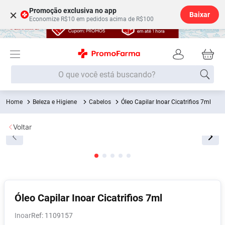
Promoção exclusiva no app
×
Baixar
Economize R$10 em pedidos acima de R$100
O que você está buscando?
Beleza e Higiene
Cabelos
Óleo Capilar Inoar Cicatrifios 7ml
Termos mais buscados
Fralda
1
º
Voltar
Medley
2
º
Lenço Umedecido
3
º
Fralda Xg
4
º
Fralda G
5
º
Óleo Capilar Inoar Cicatrifios 7ml
Shampoo
6
º
Inoar
:
1109157
Desodorante
7
º