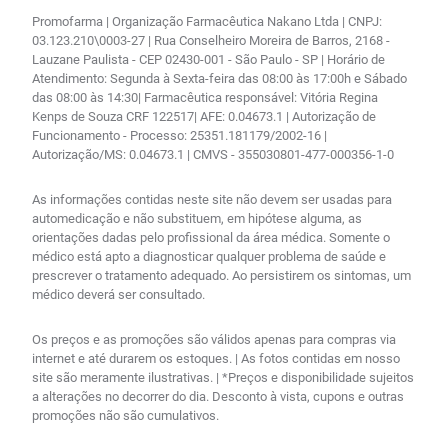
Promofarma | Organização Farmacêutica Nakano Ltda | CNPJ:
03.123.210\0003-27 | Rua Conselheiro Moreira de Barros, 2168 -
Lauzane Paulista - CEP 02430-001 - São Paulo - SP | Horário de
Atendimento: Segunda à Sexta-feira das 08:00 às 17:00h e Sábado
das 08:00 às 14:30| Farmacêutica responsável: Vitória Regina
Kenps de Souza CRF 122517| AFE: 0.04673.1 | Autorização de
Funcionamento - Processo: 25351.181179/2002-16 |
Autorização/MS: 0.04673.1 | CMVS - 355030801-477-000356-1-0
As informações contidas neste site não devem ser usadas para
automedicação e não substituem, em hipótese alguma, as
orientações dadas pelo profissional da área médica. Somente o
médico está apto a diagnosticar qualquer problema de saúde e
prescrever o tratamento adequado. Ao persistirem os sintomas, um
médico deverá ser consultado.
Os preços e as promoções são válidos apenas para compras via
internet e até durarem os estoques. | As fotos contidas em nosso
site são meramente ilustrativas. | *Preços e disponibilidade sujeitos
a alterações no decorrer do dia. Desconto à vista, cupons e outras
promoções não são cumulativos.