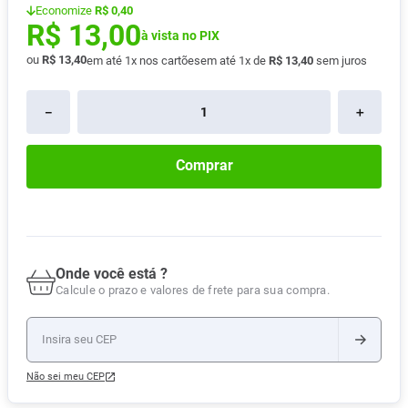
Economize
R$ 0,40
Absorvente
8
º
R$
13
,
00
à vista no PIX
Lavitan
9
º
ou
R$
13
,
40
em até
1
x nos cartões
em até
1
x de
R$
13
,
40
sem juros
Vitamina D
10
º
－
＋
Comprar
Onde você está ?
Calcule o prazo e valores de frete para sua compra.
Não sei meu CEP