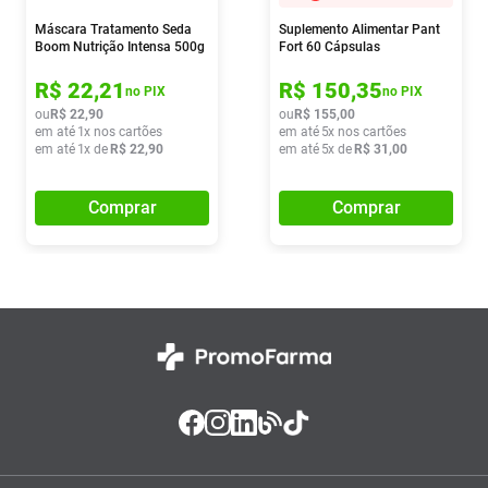
Máscara Tratamento Seda
Suplemento Alimentar Pant
Boom Nutrição Intensa 500g
Fort 60 Cápsulas
R$
22
,
21
R$
150
,
35
no PIX
no PIX
ou
R$
22
,
90
ou
R$
155
,
00
em até
1
x nos cartões
em até
5
x nos cartões
em até
1
x de
R$
22
,
90
em até
5
x de
R$
31
,
00
Comprar
Comprar