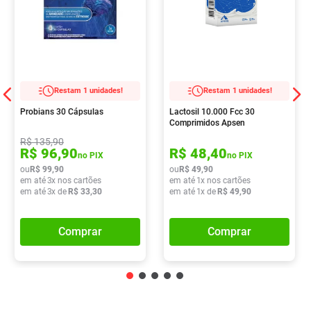
Restam 1 unidades!
Restam 1 unidades!
Probians 30 Cápsulas
Lactosil 10.000 Fcc 30
Comprimidos Apsen
R$
135
,
90
R$
96
,
90
R$
48
,
40
no PIX
no PIX
ou
R$
99
,
90
ou
R$
49
,
90
em até
3
x nos cartões
em até
1
x nos cartões
em até
3
x de
R$
33
,
30
em até
1
x de
R$
49
,
90
Comprar
Comprar