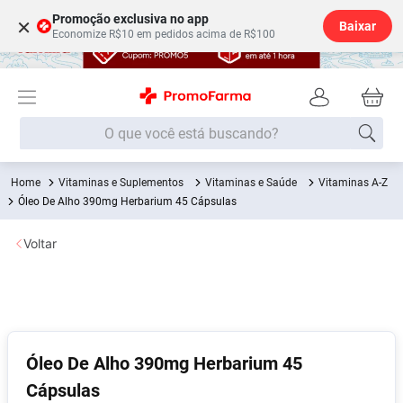
Promoção exclusiva no app
×
Baixar
Economize R$10 em pedidos acima de R$100
O que você está buscando?
Vitaminas e Suplementos
Vitaminas e Saúde
Vitaminas A-Z
Termos mais buscados
Óleo De Alho 390mg Herbarium 45 Cápsulas
Fralda
1
º
Voltar
Lenço Umedecido
2
º
Medley
3
º
Fralda Xg
4
º
Fralda G
5
º
Óleo De Alho 390mg Herbarium 45
Shampoo
6
º
Cápsulas
Desodorante
7
º