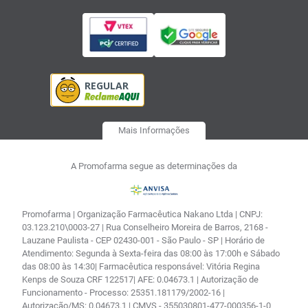
Mais Informações
A Promofarma segue as determinações da
Promofarma | Organização Farmacêutica Nakano Ltda | CNPJ:
03.123.210\0003-27 | Rua Conselheiro Moreira de Barros, 2168 -
Lauzane Paulista - CEP 02430-001 - São Paulo - SP | Horário de
Atendimento: Segunda à Sexta-feira das 08:00 às 17:00h e Sábado
das 08:00 às 14:30| Farmacêutica responsável: Vitória Regina
Kenps de Souza CRF 122517| AFE: 0.04673.1 | Autorização de
Funcionamento - Processo: 25351.181179/2002-16 |
Autorização/MS: 0.04673.1 | CMVS - 355030801-477-000356-1-0