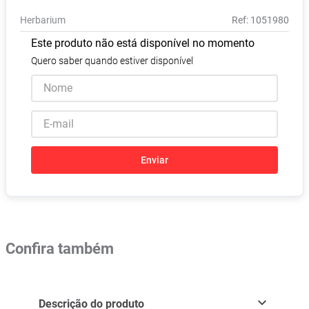
Vitamina D
8
º
Herbarium
:
1051980
Absorvente
9
º
Este produto não está disponível no momento
Lavitan
10
º
Quero saber quando estiver disponível
Enviar
Confira também
Descrição do produto