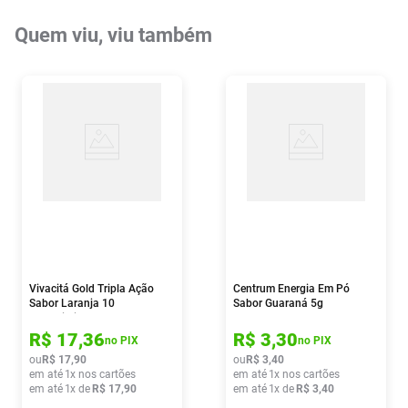
Quem viu, viu também
Vivacitá Gold Tripla Ação
Centrum Energia Em Pó
Sabor Laranja 10
Sabor Guaraná 5g
Comprimidos Efervescentes
R$
17
,
36
R$
3
,
30
no PIX
no PIX
ou
R$
17
,
90
ou
R$
3
,
40
em até
1
x nos cartões
em até
1
x nos cartões
em até
1
x de
R$
17
,
90
em até
1
x de
R$
3
,
40