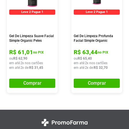
Leve 2 Pague 1
Leve 2 Pague 1
Gel De Limpeza Suave Facial
Gel De Limpeza Profunda
Simple Organic Peles
Facial Simple Organic
Sensíveis 350g
Antioleosidade 350g
R$
61
,
01
R$
63
,
44
no PIX
no PIX
ou
R$
62
,
90
ou
R$
65
,
40
em até
2
x nos cartões
em até
2
x nos cartões
em até
2
x de
R$
31
,
45
em até
2
x de
R$
32
,
70
Comprar
Comprar