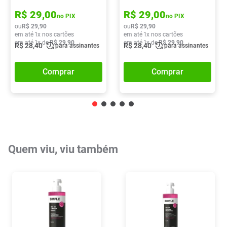
R$
29
,
00
R$
29
,
00
no PIX
no PIX
ou
R$
29
,
90
ou
R$
29
,
90
em até
1
x nos cartões
em até
1
x nos cartões
em até
1
x de
R$
29
,
90
em até
1
x de
R$
29
,
90
R$
28
,
40
R$
28
,
40
para assinantes
para assinantes
Comprar
Comprar
Quem viu, viu também