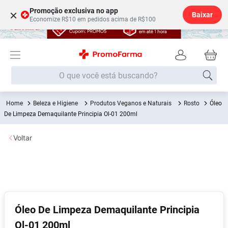
Promoção exclusiva no app
×
Baixar
Economize R$10 em pedidos acima de R$100
O que você está buscando?
Beleza e Higiene
Produtos Veganos e Naturais
Rosto
Óleo
Termos mais buscados
De Limpeza Demaquilante Principia Ol-01 200ml
Fralda
1
º
Voltar
Medley
2
º
Lenço Umedecido
3
º
Fralda Xg
4
º
Fralda G
5
º
Shampoo
6
º
Óleo De Limpeza Demaquilante Principia
Ol-01 200ml
Desodorante
7
º