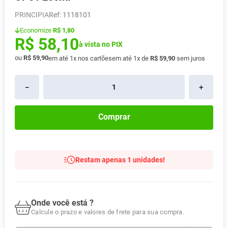
Absorvente
8
º
PRINCIPIA
:
1118101
Lavitan
9
º
Economize
R$ 1,80
R$
58
,
10
Vitamina D
à vista no PIX
10
º
ou
R$
59
,
90
em até
1
x nos cartões
em até
1
x de
R$
59
,
90
sem juros
－
＋
Comprar
Restam apenas 1 unidades!
Onde você está ?
Calcule o prazo e valores de frete para sua compra.