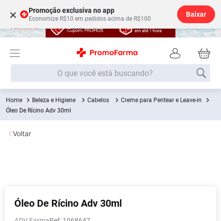
Promoção exclusiva no app
×
Baixar
Economize R$10 em pedidos acima de R$100
O que você está buscando?
Beleza e Higiene
Cabelos
Creme para Pentear e Leave-in
Termos mais buscados
Óleo De Rícino Adv 30ml
Fralda
1
º
Voltar
Lenço Umedecido
2
º
Medley
3
º
Fralda Xg
4
º
Fralda G
5
º
Desodorante
6
º
Óleo De Rícino Adv 30ml
Shampoo
7
º
ADV Farma
:
1068647