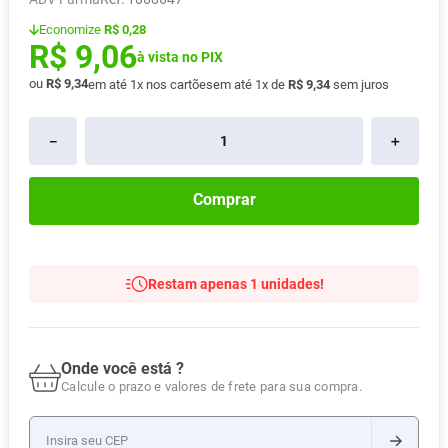
Pampers Confort Sec
8
º
Economize
R$ 0,28
R$
9
,
06
Vitamina D
9
º
à vista no PIX
ou
R$
9
,
34
em até
1
x nos cartões
em até
1
x de
R$
9
,
34
sem juros
Soro Fisiológico
10
º
－
＋
Comprar
Restam apenas 1 unidades!
Onde você está ?
Calcule o prazo e valores de frete para sua compra.