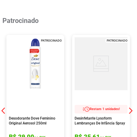
Patrocinado
PATROCINADO
PATROCINADO
Restam 1 unidades!
Desodorante Dove Feminino
Desinfetante Lysoform
Original Aerosol 250ml
Lembranças De Infância Spray
360ml
R$
29
,
00
R$
25
,
61