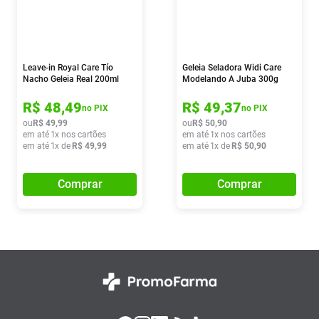
Leave-in Royal Care Tío
Geleia Seladora Widi Care
Nacho Geleia Real 200ml
Modelando A Juba 300g
R$
48
,
49
R$
49
,
37
no PIX
no PIX
ou
R$
49
,
99
ou
R$
50
,
90
em até
1
x nos cartões
em até
1
x nos cartões
em até
1
x de
R$
49
,
99
em até
1
x de
R$
50
,
90
Comprar
Comprar