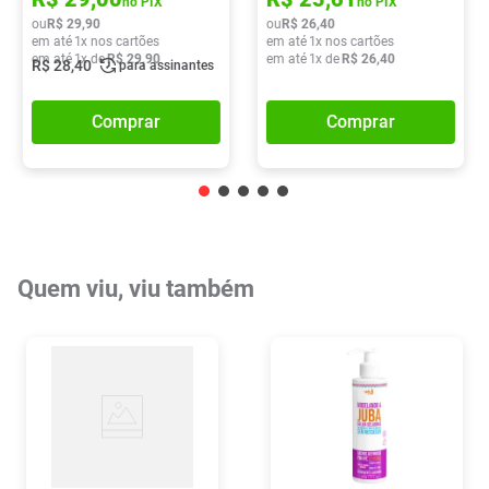
no PIX
no PIX
ou
R$
29
,
90
ou
R$
26
,
40
em até
1
x nos cartões
em até
1
x nos cartões
em até
1
x de
R$
29
,
90
em até
1
x de
R$
26
,
40
R$
28
,
40
para assinantes
Comprar
Comprar
Quem viu, viu também