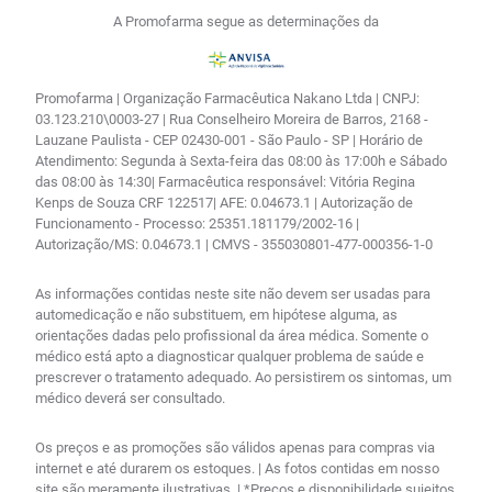
A Promofarma segue as determinações da
Promofarma | Organização Farmacêutica Nakano Ltda | CNPJ:
03.123.210\0003-27 | Rua Conselheiro Moreira de Barros, 2168 -
Lauzane Paulista - CEP 02430-001 - São Paulo - SP | Horário de
Atendimento: Segunda à Sexta-feira das 08:00 às 17:00h e Sábado
das 08:00 às 14:30| Farmacêutica responsável: Vitória Regina
Kenps de Souza CRF 122517| AFE: 0.04673.1 | Autorização de
Funcionamento - Processo: 25351.181179/2002-16 |
Autorização/MS: 0.04673.1 | CMVS - 355030801-477-000356-1-0
As informações contidas neste site não devem ser usadas para
automedicação e não substituem, em hipótese alguma, as
orientações dadas pelo profissional da área médica. Somente o
médico está apto a diagnosticar qualquer problema de saúde e
prescrever o tratamento adequado. Ao persistirem os sintomas, um
médico deverá ser consultado.
Os preços e as promoções são válidos apenas para compras via
internet e até durarem os estoques. | As fotos contidas em nosso
site são meramente ilustrativas. | *Preços e disponibilidade sujeitos