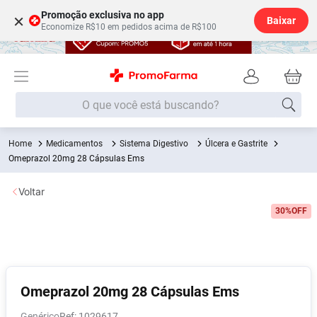
Promoção exclusiva no app
×
Baixar
Economize R$10 em pedidos acima de R$100
O que você está buscando?
Medicamentos
Sistema Digestivo
Úlcera e Gastrite
Termos mais buscados
Omeprazol 20mg 28 Cápsulas Ems
Fralda
1
º
Voltar
Medley
2
º
30%
OFF
Lenço Umedecido
3
º
Fralda Xg
4
º
Fralda G
5
º
Shampoo
6
º
Omeprazol 20mg 28 Cápsulas Ems
Desodorante
7
º
Genérico
:
1029617