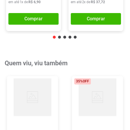
em até
1
x de
R$
6
,
90
em até
2
x de
R$
37
,
72
Comprar
Comprar
Quem viu, viu também
35%
OFF