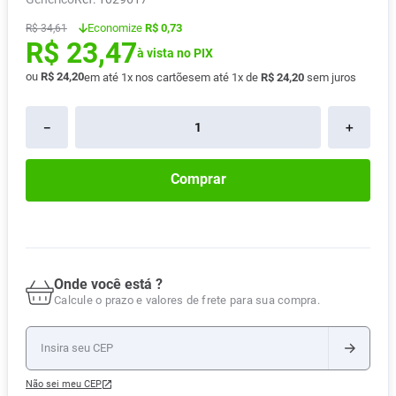
Absorvente
8
º
Economize
R$ 0,73
R$
34
,
61
R$
23
,
47
Vitamina D
9
º
à vista no PIX
Lavitan
ou
R$
24
,
20
10
º
em até
1
x nos cartões
em até
1
x de
R$
24
,
20
sem juros
－
＋
Comprar
Onde você está ?
Calcule o prazo e valores de frete para sua compra.
Não sei meu CEP