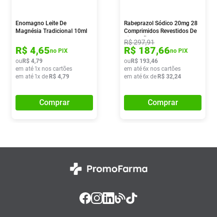
Enomagno Leite De
Rabeprazol Sódico 20mg 28
Magnésia Tradicional 10ml
Comprimidos Revestidos De
Liberação Retardada Sandoz
R$
297
,
91
R$
4
,
65
R$
187
,
66
no PIX
no PIX
ou
R$
4
,
79
ou
R$
193
,
46
em até
1
x nos cartões
em até
6
x nos cartões
em até
1
x de
R$
4
,
79
em até
6
x de
R$
32
,
24
Comprar
Comprar