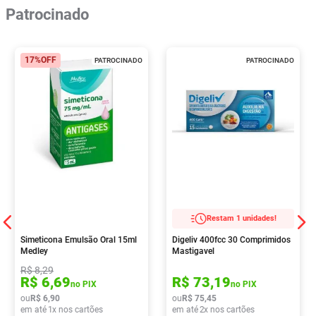
Patrocinado
17%
OFF
PATROCINADO
PATROCINADO
Restam 1 unidades!
Simeticona Emulsão Oral 15ml
Digeliv 400fcc 30 Comprimidos
Medley
Mastigavel
R$
8
,
29
R$
6
,
69
R$
73
,
19
no PIX
no PIX
ou
R$
6
,
90
ou
R$
75
,
45
em até
1
x nos cartões
em até
2
x nos cartões