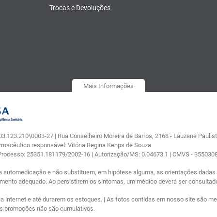
Trocas e Devoluções
Mais Informações
.123.210\0003-27 | Rua Conselheiro Moreira de Barros, 2168 - Lauzane Paulista
armacêutico responsável: Vitória Regina Kenps de Souza
 Processo: 25351.181179/2002-16 | Autorização/MS: 0.04673.1 | CMVS - 35503
a automedicação e não substituem, em hipótese alguma, as orientações dadas p
tamento adequado. Ao persistirem os sintomas, um médico deverá ser consultad
nternet e até durarem os estoques. | As fotos contidas em nosso site são meram
ras promoções não são cumulativos.