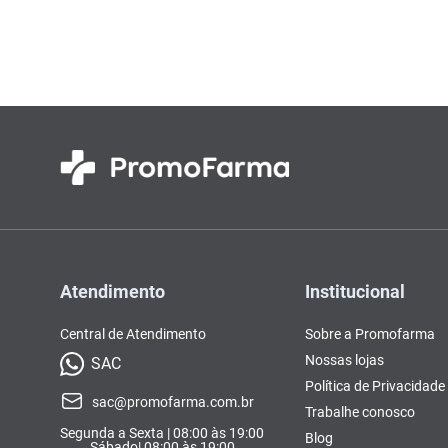
Colorações, Tinturas e
Complementos e Suplementos
Pomada
vitamina
10
º
Antimicóticos e Fungos
Tonalizantes
BCAA
Ômegas e Ácidos
Chás
Con
Model
Compostos Lácteos
Graxos
Ver Tudo
Ver Tudo
Ver 
Condicionadores
CL-LA
Pré e 
Ver Tudo
Ver Tudo
Ver Tudo
Ver Tudo
Ver Tu
Atendimento
Institucional
Central de Atendimento
Sobre a Promofarma
Nossas lojas
SAC
Política de Privacidade
sac@promofarma.com.br
Trabalhe conosco
Segunda a Sexta | 08:00 às 19:00
Blog
Sábado| 08:00 às 19:00