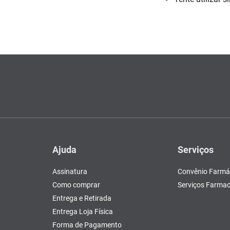
Escovas e Pentes
Colesterol e Triglicerídeos
Teste de Gravidez e
Copos
Olhos
, Pasta e Gel
Mascar
Ver 
 d
tusão
Fertilidade
ador
Ver Tudo
Ver Tudo
Ver Tudo
Ver Tudo
Barras de Cereal
Tudo
Ver Tudo
Pós Barba
Ver Tudo
do
Ajuda
Serviços
Assinatura
Convênio Farmá
Como comprar
Serviços Farmac
Entrega e Retirada
Entrega Loja Física
Forma de Pagamento