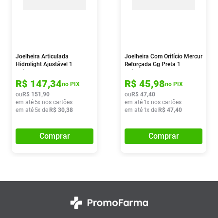
Joelheira Articulada
Joelheira Com Orifício Mercur
Hidrolight Ajustável 1
Reforçada Gg Preta 1
Unidade
Unidade
R$
147
,
34
R$
45
,
98
no PIX
no PIX
ou
R$
151
,
90
ou
R$
47
,
40
em até
5
x nos cartões
em até
1
x nos cartões
em até
5
x de
R$
30
,
38
em até
1
x de
R$
47
,
40
Comprar
Comprar