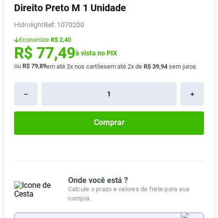
Direito Preto M 1 Unidade
Absorvente
8
º
Hidrolight
:
1070200
Lavitan
9
º
Economize
R$ 2,40
Vitamina D
10
º
R$
77
,
49
à vista no PIX
ou
R$
79
,
89
em até
2
x nos cartões
em até
2
x de
R$
39
,
94
sem juros
－
＋
Comprar
Onde você está ?
Calcule o prazo e valores de frete para sua
compra.