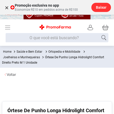
Promoção exclusiva no app
×
Baixar
Economize R$10 em pedidos acima de R$100
O que você está buscando?
Saúde e Bem Estar
Ortopedia e Mobilidade
Termos mais buscados
Joelheiras e Munhequeiras
Órtese De Punho Longa Hidrolight Comfort
Fralda
Direito Preto M 1 Unidade
1
º
Medley
2
º
Voltar
Lenço Umedecido
3
º
Fralda Xg
4
º
Fralda G
5
º
Shampoo
6
º
Órtese De Punho Longa Hidrolight Comfort
Desodorante
7
º