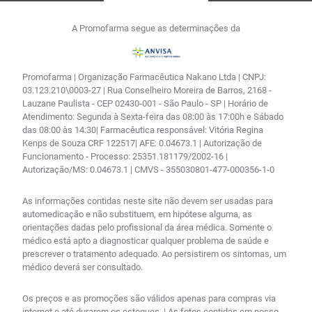
A Promofarma segue as determinações da
Promofarma | Organização Farmacêutica Nakano Ltda | CNPJ:
03.123.210\0003-27 | Rua Conselheiro Moreira de Barros, 2168 -
Lauzane Paulista - CEP 02430-001 - São Paulo - SP | Horário de
Atendimento: Segunda à Sexta-feira das 08:00 às 17:00h e Sábado
das 08:00 às 14:30| Farmacêutica responsável: Vitória Regina
Kenps de Souza CRF 122517| AFE: 0.04673.1 | Autorização de
Funcionamento - Processo: 25351.181179/2002-16 |
Autorização/MS: 0.04673.1 | CMVS - 355030801-477-000356-1-0
As informações contidas neste site não devem ser usadas para
automedicação e não substituem, em hipótese alguma, as
orientações dadas pelo profissional da área médica. Somente o
médico está apto a diagnosticar qualquer problema de saúde e
prescrever o tratamento adequado. Ao persistirem os sintomas, um
médico deverá ser consultado.
Os preços e as promoções são válidos apenas para compras via
internet e até durarem os estoques. | As fotos contidas em nosso