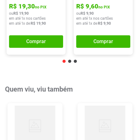
R$
19
,
30
R$
9
,
60
no PIX
no PIX
ou
R$
19
,
90
ou
R$
9
,
90
em até
1
x nos cartões
em até
1
x nos cartões
em até
1
x de
R$
19
,
90
em até
1
x de
R$
9
,
90
Comprar
Comprar
Quem viu, viu também