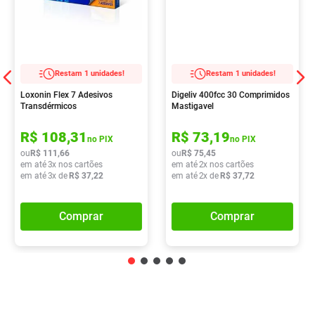
Restam 1 unidades!
Restam 1 unidades!
Loxonin Flex 7 Adesivos
Digeliv 400fcc 30 Comprimidos
Transdérmicos
Mastigavel
R$
108
,
31
R$
73
,
19
no PIX
no PIX
ou
R$
111
,
66
ou
R$
75
,
45
em até
3
x nos cartões
em até
2
x nos cartões
em até
3
x de
R$
37
,
22
em até
2
x de
R$
37
,
72
Comprar
Comprar