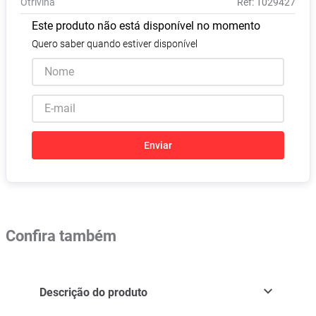
Otrivina
:
1029427
Absorvente
8
º
Este produto não está disponível no momento
Vitamina D
9
º
Quero saber quando estiver disponível
Lavitan
10
º
Enviar
Confira também
Descrição do produto