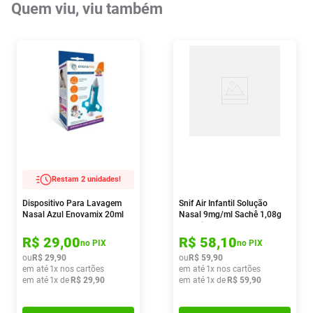
Quem viu, viu também
Restam 2 unidades!
Dispositivo Para Lavagem
Snif Air Infantil Solução
Nasal Azul Enovamix 20ml
Nasal 9mg/ml Sachê 1,08g
15 Unidades + Lavador
120ml
R$
29
,
00
R$
58
,
10
no PIX
no PIX
ou
R$
29
,
90
ou
R$
59
,
90
em até
1
x nos cartões
em até
1
x nos cartões
em até
1
x de
R$
29
,
90
em até
1
x de
R$
59
,
90