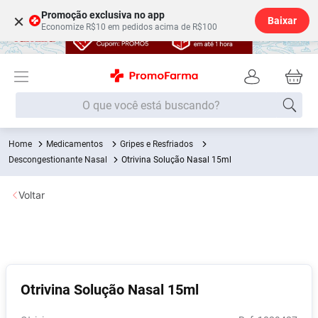
Promoção exclusiva no app
×
Baixar
Economize R$10 em pedidos acima de R$100
O que você está buscando?
Medicamentos
Gripes e Resfriados
Termos mais buscados
Descongestionante Nasal
Otrivina Solução Nasal 15ml
Fralda
1
º
Voltar
Medley
2
º
Lenço Umedecido
3
º
Fralda Xg
4
º
Fralda G
5
º
Otrivina Solução Nasal 15ml
Shampoo
6
º
Desodorante
7
º