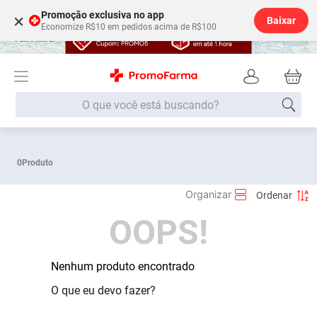
Promoção exclusiva no app
×
Baixar
Economize R$10 em pedidos acima de R$100
O que você está buscando?
Termos mais buscados
0
Produto
Fralda
1
º
Lenço Umedecido
2
º
OOPS!
Medley
3
º
Fralda Xg
4
º
Fralda G
Nenhum produto encontrado
5
º
Desodorante
6
º
O que eu devo fazer?
Shampoo
7
º