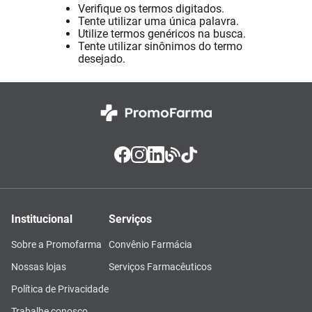
Verifique os termos digitados.
Absorvente
8
º
Tente utilizar uma única palavra.
Utilize termos genéricos na busca.
Pampers Confort Sec
9
º
Tente utilizar sinônimos do termo
desejado.
Lavitan
10
º
Institucional
Serviços
Sobre a Promofarma
Convênio Farmácia
Nossas lojas
Serviços Farmacêuticos
Política de Privacidade
Trabalhe conosco