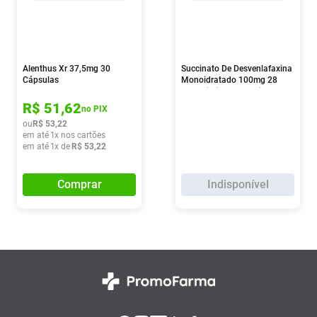
Alenthus Xr 37,5mg 30
Succinato De Desvenlafaxina
Cápsulas
Monoidratado 100mg 28
Comprimidos Revestidos
R$
51
,
62
no PIX
ou
R$
53
,
22
em até
1
x nos cartões
em até
1
x de
R$
53
,
22
Comprar
Indisponível