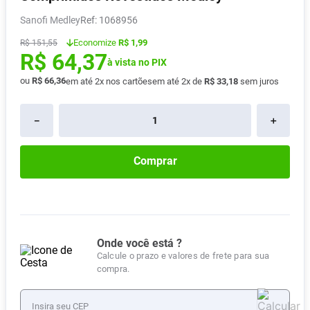
Absorvente
8
º
Sanofi Medley
:
1068956
Lavitan
9
º
Economize
R$ 1,99
R$
151
,
55
R$
64
,
37
Vitamina D
10
º
à vista no PIX
ou
R$
66
,
36
em até
2
x nos cartões
em até
2
x de
R$
33
,
18
sem juros
－
＋
Comprar
Onde você está ?
Calcule o prazo e valores de frete para sua
compra.