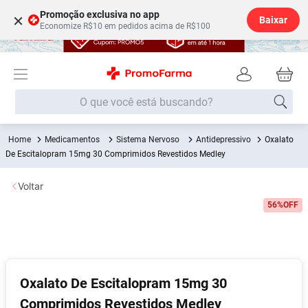
Promoção exclusiva no app
×
Baixar
Economize R$10 em pedidos acima de R$100
O que você está buscando?
Medicamentos
Sistema Nervoso
Antidepressivo
Oxalato
Termos mais buscados
De Escitalopram 15mg 30 Comprimidos Revestidos Medley
Fralda
1
º
Voltar
Medley
2
º
56%
OFF
Lenço Umedecido
3
º
Fralda Xg
4
º
Fralda G
5
º
Shampoo
6
º
Oxalato De Escitalopram 15mg 30
Comprimidos Revestidos Medley
Desodorante
7
º