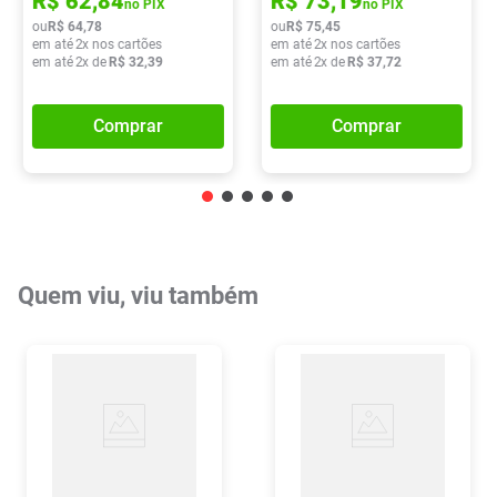
R$
62
,
84
R$
73
,
19
no PIX
no PIX
ou
R$
64
,
78
ou
R$
75
,
45
em até
2
x nos cartões
em até
2
x nos cartões
em até
2
x de
R$
32
,
39
em até
2
x de
R$
37
,
72
Comprar
Comprar
Quem viu, viu também