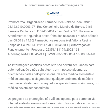
A Promofarma segue as determinações da
Promofarma | Organização Farmacêutica Nakano Ltda | CNPJ:
03.123.210\0003-27 | Rua Conselheiro Moreira de Barros, 2168 -
Lauzane Paulista - CEP 02430-001 - São Paulo - SP | Horário de
Atendimento: Segunda à Sexta-feira das 08:00 às 17:00h e Sábado
das 08:00 às 14:30| Farmacêutica responsável: Vitória Regina
Kenps de Souza CRF 122517| AFE: 0.04673.1 | Autorização de
Funcionamento - Processo: 25351.181179/2002-16 |
Autorização/MS: 0.04673.1 | CMVS - 355030801-477-000356-1-0
As informações contidas neste site não devem ser usadas para
automedicação e não substituem, em hipótese alguma, as
orientações dadas pelo profissional da área médica. Somente o
médico está apto a diagnosticar qualquer problema de saúde e
prescrever o tratamento adequado. Ao persistirem os sintomas, um
médico deverá ser consultado.
Os preços e as promoções são válidos apenas para compras via
internet e até durarem os estoques. | As fotos contidas em nosso
site são meramente ilustrativas. | *Preços e disponibilidade sujeitos