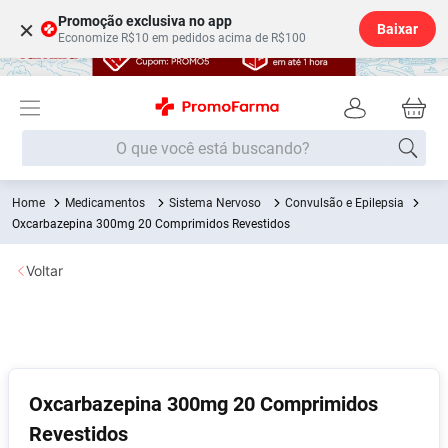
Promoção exclusiva no app
×
Baixar
Economize R$10 em pedidos acima de R$100
O que você está buscando?
Medicamentos
Sistema Nervoso
Convulsão e Epilepsia
Termos mais buscados
Oxcarbazepina 300mg 20 Comprimidos Revestidos
Fralda
1
º
Voltar
Lenço Umedecido
2
º
Medley
3
º
Fralda Xg
4
º
Fralda G
5
º
Oxcarbazepina 300mg 20 Comprimidos
Desodorante
6
º
Revestidos
Shampoo
7
º