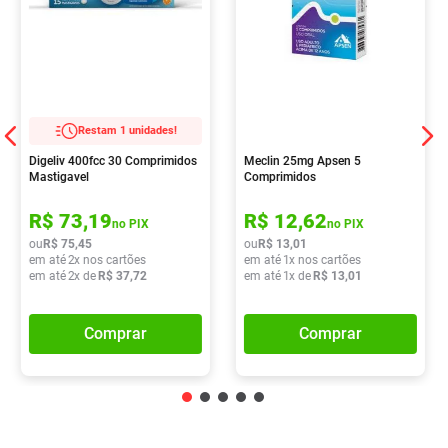
Restam 1 unidades!
Digeliv 400fcc 30 Comprimidos
Meclin 25mg Apsen 5
Mastigavel
Comprimidos
R$
73
,
19
R$
12
,
62
no PIX
no PIX
ou
R$
75
,
45
ou
R$
13
,
01
em até
2
x nos cartões
em até
1
x nos cartões
em até
2
x de
R$
37
,
72
em até
1
x de
R$
13
,
01
Comprar
Comprar