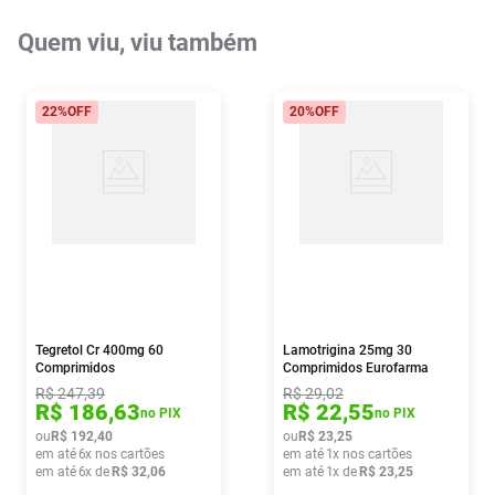
Quem viu, viu também
22%
OFF
20%
OFF
Tegretol Cr 400mg 60
Lamotrigina 25mg 30
Comprimidos
Comprimidos Eurofarma
R$
247
,
39
R$
29
,
02
R$
186
,
63
R$
22
,
55
no PIX
no PIX
ou
R$
192
,
40
ou
R$
23
,
25
em até
6
x nos cartões
em até
1
x nos cartões
em até
6
x de
R$
32
,
06
em até
1
x de
R$
23
,
25