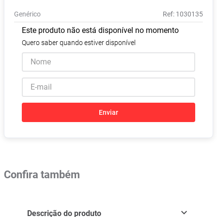
Pampers Confort Sec
8
º
Genérico
:
1030135
Vitamina D
9
º
Este produto não está disponível no momento
Soro Fisiológico
10
º
Quero saber quando estiver disponível
Enviar
Confira também
Descrição do produto