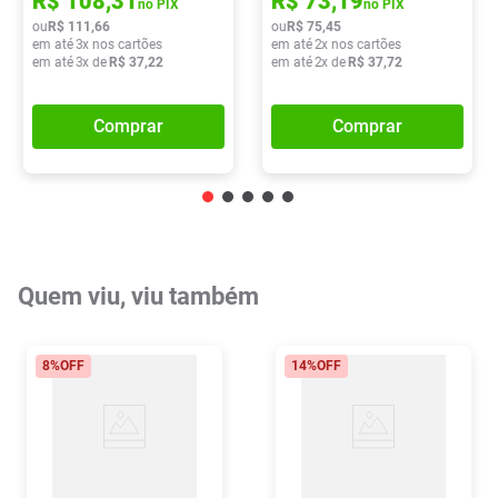
R$
108
,
31
R$
73
,
19
no PIX
no PIX
ou
R$
111
,
66
ou
R$
75
,
45
em até
3
x nos cartões
em até
2
x nos cartões
em até
3
x de
R$
37
,
22
em até
2
x de
R$
37
,
72
Comprar
Comprar
Quem viu, viu também
8%
OFF
14%
OFF