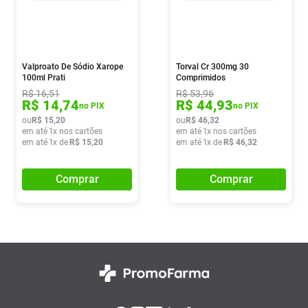
Valproato De Sódio Xarope
Torval Cr 300mg 30
100ml Prati
Comprimidos
R$
16
,
51
R$
53
,
96
R$
14
,
74
R$
44
,
93
no PIX
no PIX
ou
R$
15
,
20
ou
R$
46
,
32
em até
1
x nos cartões
em até
1
x nos cartões
em até
1
x de
R$
15
,
20
em até
1
x de
R$
46
,
32
Comprar
Comprar