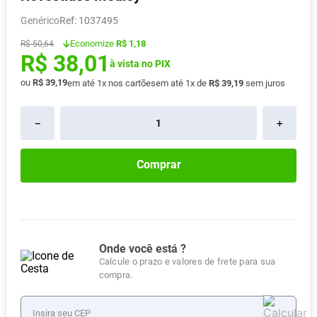
Vitamina D
8
º
Genérico
:
1037495
Absorvente
9
º
Economize
R$ 1,18
R$
50
,
64
R$
38
,
01
Lavitan
10
º
à vista no PIX
ou
R$
39
,
19
em até
1
x nos cartões
em até
1
x de
R$
39
,
19
sem juros
－
＋
Comprar
Onde você está ?
Calcule o prazo e valores de frete para sua
compra.