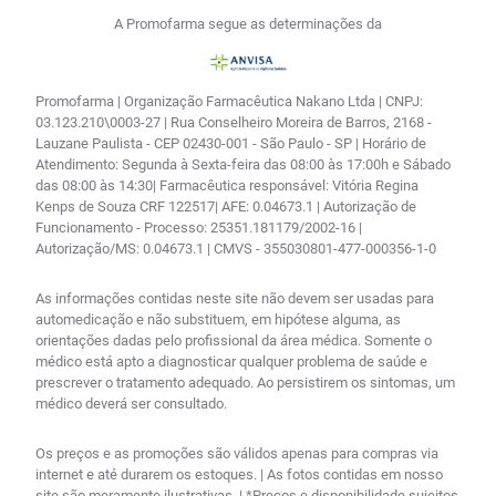
A Promofarma segue as determinações da
Promofarma | Organização Farmacêutica Nakano Ltda | CNPJ:
03.123.210\0003-27 | Rua Conselheiro Moreira de Barros, 2168 -
Lauzane Paulista - CEP 02430-001 - São Paulo - SP | Horário de
Atendimento: Segunda à Sexta-feira das 08:00 às 17:00h e Sábado
das 08:00 às 14:30| Farmacêutica responsável: Vitória Regina
Kenps de Souza CRF 122517| AFE: 0.04673.1 | Autorização de
Funcionamento - Processo: 25351.181179/2002-16 |
Autorização/MS: 0.04673.1 | CMVS - 355030801-477-000356-1-0
As informações contidas neste site não devem ser usadas para
automedicação e não substituem, em hipótese alguma, as
orientações dadas pelo profissional da área médica. Somente o
médico está apto a diagnosticar qualquer problema de saúde e
prescrever o tratamento adequado. Ao persistirem os sintomas, um
médico deverá ser consultado.
Os preços e as promoções são válidos apenas para compras via
internet e até durarem os estoques. | As fotos contidas em nosso
site são meramente ilustrativas. | *Preços e disponibilidade sujeitos