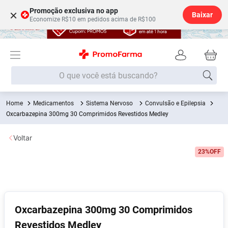
Promoção exclusiva no app
×
Baixar
Economize R$10 em pedidos acima de R$100
O que você está buscando?
Medicamentos
Sistema Nervoso
Convulsão e Epilepsia
Termos mais buscados
Oxcarbazepina 300mg 30 Comprimidos Revestidos Medley
Fralda
1
º
Voltar
Lenço Umedecido
2
º
23%
OFF
Medley
3
º
Fralda Xg
4
º
Fralda G
5
º
Shampoo
6
º
Oxcarbazepina 300mg 30 Comprimidos
Revestidos Medley
Desodorante
7
º