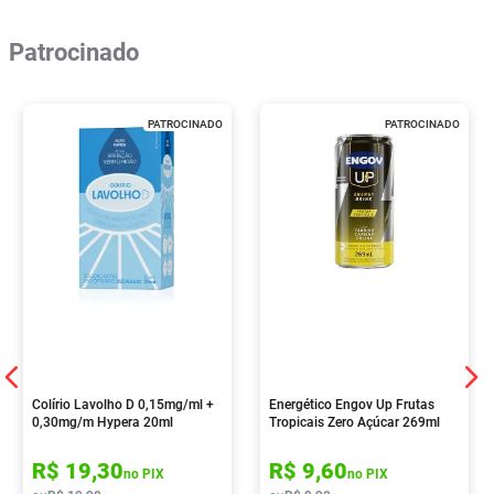
Patrocinado
PATROCINADO
PATROCINADO
Colírio Lavolho D 0,15mg/ml +
Energético Engov Up Frutas
0,30mg/m Hypera 20ml
Tropicais Zero Açúcar 269ml
R$
19
,
30
R$
9
,
60
no PIX
no PIX