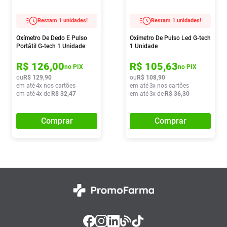
Restam 1 unidades!
Restam 1 unidades!
Oxímetro De Dedo E Pulso
Oxímetro De Pulso Led G-tech
Portátil G-tech 1 Unidade
1 Unidade
R$
126
,
00
R$
105
,
63
no PIX
no PIX
ou
R$
129
,
90
ou
R$
108
,
90
em até
4
x nos cartões
em até
3
x nos cartões
em até
4
x de
R$
32
,
47
em até
3
x de
R$
36
,
30
Comprar
Comprar