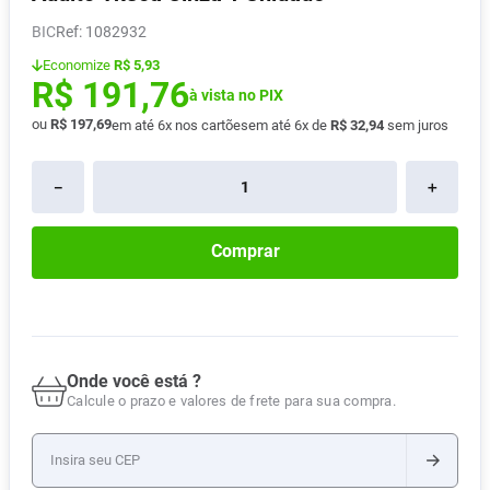
Absorvente
8
º
BIC
:
1082932
Vitamina D
9
º
Economize
R$ 5,93
R$
191
,
76
Lavitan
à vista no PIX
10
º
ou
R$
197
,
69
em até
6
x nos cartões
em até
6
x de
R$
32
,
94
sem juros
－
＋
Comprar
Onde você está ?
Calcule o prazo e valores de frete para sua compra.