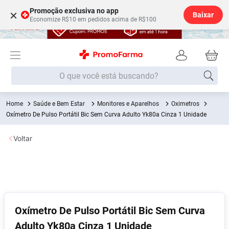
Promoção exclusiva no app
×
Baixar
Economize R$10 em pedidos acima de R$100
O que você está buscando?
Saúde e Bem Estar
Monitores e Aparelhos
Oximetros
Termos mais buscados
Oxímetro De Pulso Portátil Bic Sem Curva Adulto Yk80a Cinza 1 Unidade
Fralda
1
º
Voltar
Medley
2
º
Lenço Umedecido
3
º
Fralda Xg
4
º
Fralda G
5
º
Shampoo
6
º
Oxímetro De Pulso Portátil Bic Sem Curva
Adulto Yk80a Cinza 1 Unidade
Desodorante
7
º