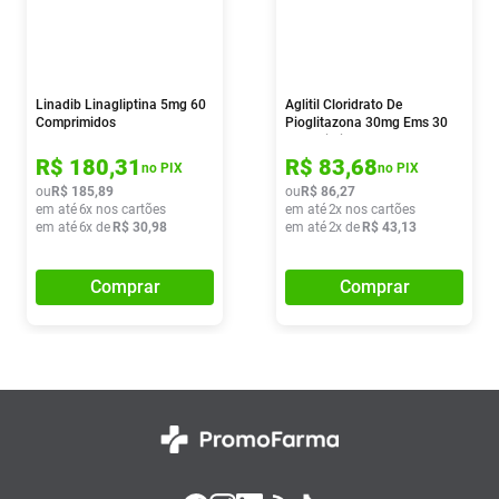
Linadib Linagliptina 5mg 60
Aglitil Cloridrato De
Comprimidos
Pioglitazona 30mg Ems 30
Comprimidos
R$
180
,
31
R$
83
,
68
no PIX
no PIX
ou
R$
185
,
89
ou
R$
86
,
27
em até
6
x nos cartões
em até
2
x nos cartões
em até
6
x de
R$
30
,
98
em até
2
x de
R$
43
,
13
Comprar
Comprar