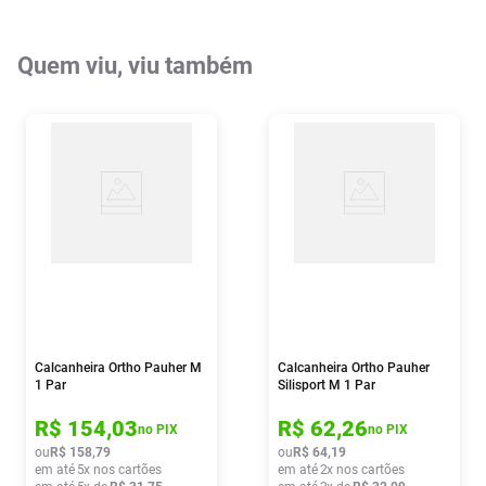
Quem viu, viu também
Calcanheira Ortho Pauher M
Calcanheira Ortho Pauher
1 Par
Silisport M 1 Par
R$
154
,
03
R$
62
,
26
no PIX
no PIX
ou
R$
158
,
79
ou
R$
64
,
19
em até
5
x nos cartões
em até
2
x nos cartões