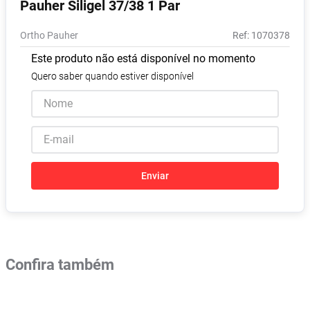
Pauher Siligel 37/38 1 Par
Absorvente
8
º
Ortho Pauher
:
1070378
Vitamina D
9
º
Este produto não está disponível no momento
Lavitan
10
º
Quero saber quando estiver disponível
Enviar
Confira também