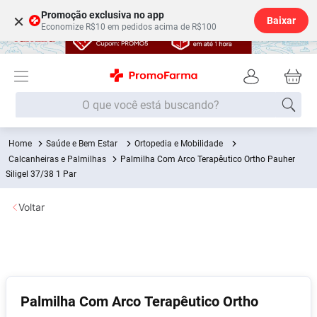
Promoção exclusiva no app
×
Baixar
Economize R$10 em pedidos acima de R$100
O que você está buscando?
Saúde e Bem Estar
Ortopedia e Mobilidade
Termos mais buscados
Calcanheiras e Palmilhas
Palmilha Com Arco Terapêutico Ortho Pauher
Fralda
Siligel 37/38 1 Par
1
º
Medley
2
º
Voltar
Lenço Umedecido
3
º
Fralda Xg
4
º
Fralda G
5
º
Shampoo
6
º
Palmilha Com Arco Terapêutico Ortho
Desodorante
7
º