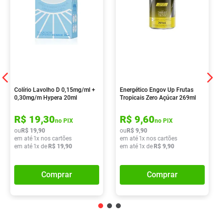
Colírio Lavolho D 0,15mg/ml +
Energético Engov Up Frutas
0,30mg/m Hypera 20ml
Tropicais Zero Açúcar 269ml
R$
19
,
30
R$
9
,
60
no PIX
no PIX
ou
R$
19
,
90
ou
R$
9
,
90
em até
1
x nos cartões
em até
1
x nos cartões
em até
1
x de
R$
19
,
90
em até
1
x de
R$
9
,
90
Comprar
Comprar