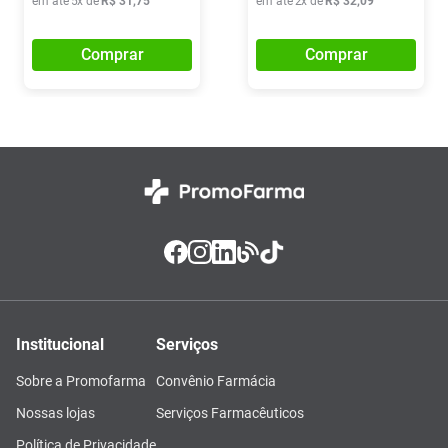
em até
5
x de
R$
31
,
75
em até
2
x de
R$
32
,
09
Comprar
Comprar
Institucional
Serviços
Sobre a Promofarma
Convênio Farmácia
Nossas lojas
Serviços Farmacêuticos
Política de Privacidade