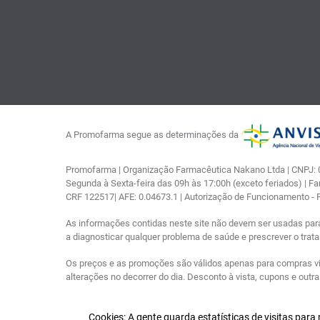
A Promofarma segue as determinações da
Promofarma | Organização Farmacêutica Nakano Ltda | CNPJ: 03
Segunda à Sexta-feira das 09h às 17:00h (exceto feriados) | F
CRF 122517| AFE: 0.04673.1 | Autorização de Funcionamento -
As informações contidas neste site não devem ser usadas par
a diagnosticar qualquer problema de saúde e prescrever o tra
Os preços e as promoções são válidos apenas para compras via i
alterações no decorrer do dia. Desconto à vista, cupons e out
Cookies: A gente guarda estatísticas de visitas par