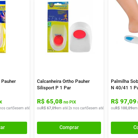
o Pauher
Calcanheira Ortho Pauher
Palmilha Sob
Silisport P 1 Par
N 40/41 1 P
R$
65
,
08
R$
97
,
09
X
no PIX
nos cartões
em até
2
x de
ou
R$
R$
34
67
,
95
,
09
em até
2
x nos cartões
em até
2
x de
ou
R$
R$
33
100
,
54
,
09
em
ar
Comprar
C