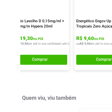
Colírio Lavolho D 0,15mg/ml +
Energético Engov Up 
0,30mg/m Hypera 20ml
Tropicais Zero Açúc
R$
19
,
30
R$
9
,
60
no PIX
no PIX
ou
R$
19
,
90
em até
1
x nos cartões
em até
1
x de
R$
ou
19
R$
,
90
9
,
90
em até
1
x nos c
Comprar
Comprar
Quem viu, viu também