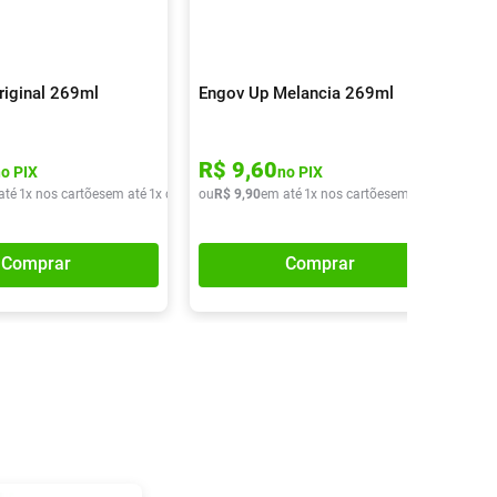
riginal 269ml
Engov Up Melancia 269ml
R$
9
,
60
no PIX
no PIX
até
1
x nos cartões
em até
1
x de
R$
ou
9
,
90
R$
9
,
90
em até
1
x nos cartões
em até
1
x de
R$
9
Comprar
Comprar