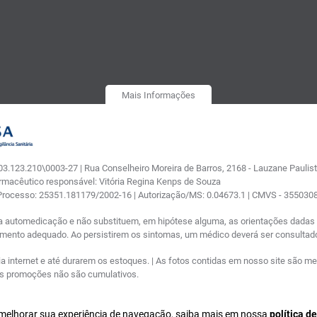
Mais Informações
.123.210\0003-27 | Rua Conselheiro Moreira de Barros, 2168 - Lauzane Paulista
armacêutico responsável: Vitória Regina Kenps de Souza
 Processo: 25351.181179/2002-16 | Autorização/MS: 0.04673.1 | CMVS - 35503
a automedicação e não substituem, em hipótese alguma, as orientações dadas p
tamento adequado. Ao persistirem os sintomas, um médico deverá ser consultad
nternet e até durarem os estoques. | As fotos contidas em nosso site são meram
ras promoções não são cumulativos.
a melhorar sua experiência de navegação, saiba mais em nossa
política d