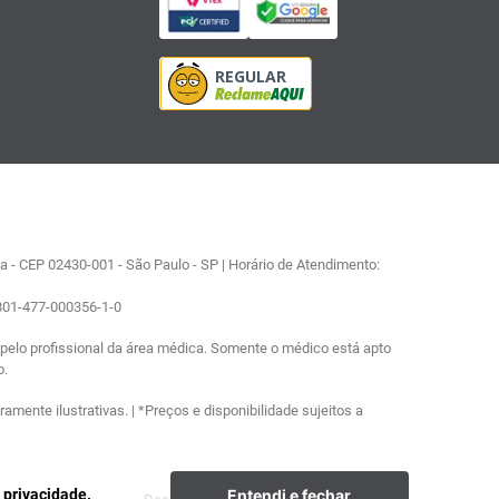
 - CEP 02430-001 - São Paulo - SP | Horário de Atendimento:
0801-477-000356-1-0
elo profissional da área médica. Somente o médico está apto
o.
ente ilustrativas. | *Preços e disponibilidade sujeitos a
Entendi e fechar
e privacidade.