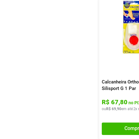
Calcanheira Orth
Silisport G 1 Par
R$
67
,
80
no PI
ou
R$
69
,
90
em até
2
x 
Compr