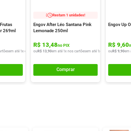
Restam 1 unidades!
Frutas
Engov After Léo Santana Pink
Engov Up O
ar 269ml
Lemonade 250ml
R$
13
,
48
R$
9
,
60
no PIX
artões
em até
1
x de
R$
ou
9
,
90
R$
13
,
90
em até
1
x nos cartões
em até
1
x de
R$
ou
13
R$
,
90
9
,
90
em 
Comprar