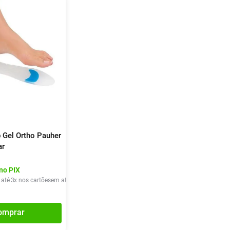
 Gel Ortho Pauher
ar
no PIX
 até
3
x nos cartões
em até
3
x de
R$
33
,
36
omprar