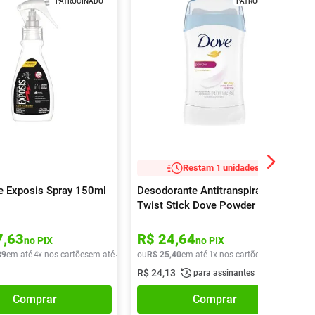
PATROCINADO
PATROCINADO
Restam 1 unidades!
e Exposis Spray 150ml
Desodorante Antitranspirante
Twist Stick Dove Powder 45g
7
,
63
R$
24
,
64
no PIX
no PIX
89
em até
4
x nos cartões
em até
4
x de
R$
ou
R$
35
,
25
47
,
40
em até
1
x nos cartões
em até
1
x de
R$
24
,
13
para assinantes
Comprar
Comprar