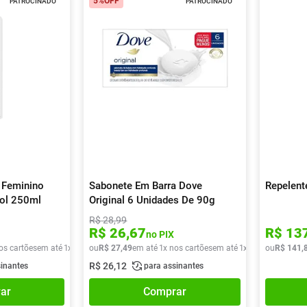
5%
OFF
PATROCINADO
PATROCINADO
 Feminino
Sabonete Em Barra Dove
Repelent
sol 250ml
Original 6 Unidades De 90g
R$
28
,
99
R$
26
,
67
R$
13
no PIX
os cartões
em até
1
x de
R$
ou
29
R$
,
90
27
,
49
em até
1
x nos cartões
em até
1
x de
R$
ou
27
R$
,
49
141
,
R$
26
,
12
sinantes
para assinantes
ar
Comprar