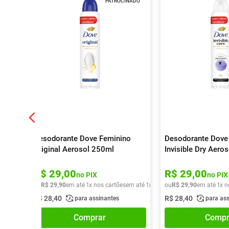
PATROCINADO
Desodorante Dove Feminino
Desodorante Dove
Original Aerosol 250ml
Invisible Dry Aero
R$
29
,
00
R$
29
,
00
no PIX
no PIX
ou
R$
29
,
90
em até
1
x nos cartões
em até
1
x de
R$
ou
29
R$
,
90
29
,
90
em até
1
x n
R$
28
,
40
R$
28
,
40
para assinantes
para as
Comprar
Compr