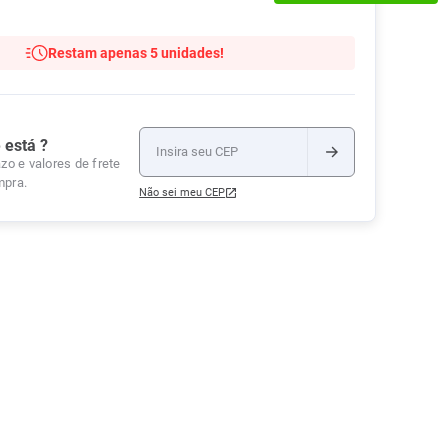
Tudo
Tiras para Teste
Lenços e Toalhas
Talcos
Esponjas
Umedecidas
Restam apenas 5 unidades!
Ver Tudo
Ver Tudo
Ver Tudo
Protetor de Colchão
Roupas Íntimas
 está ?
Ver Tudo
zo e valores de frete
mpra.
Não sei meu CEP