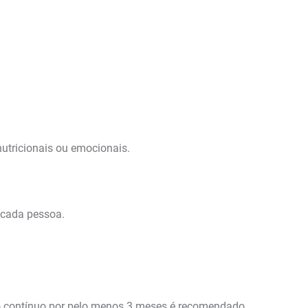
nutricionais ou emocionais.
 cada pessoa.
uso contínuo por pelo menos 3 meses é recomendado