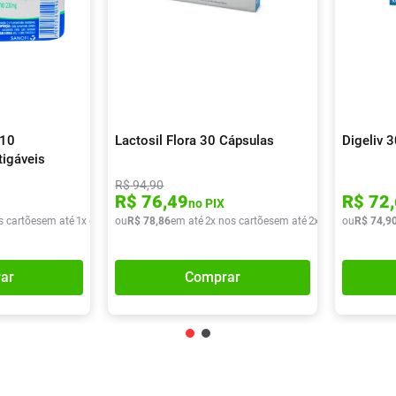
 10
Lactosil Flora 30 Cápsulas
Digeliv 
igáveis
R$
94
,
90
R$
76
,
49
R$
72
,
no PIX
s cartões
em até
1
x de
R$
ou
7
,
90
R$
78
,
86
em até
2
x nos cartões
em até
2
x de
R$
ou
39
R$
,
43
74
,
9
ar
Comprar