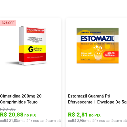
32%
OFF
Cimetidina 200mg 20
Estomazil Guaraná Pó
Comprimidos Teuto
Efervescente 1 Envelope De 5g
R$
31
,
68
R$
20
,
88
R$
2
,
81
no PIX
no PIX
ou
R$
21
,
53
em até
1
x nos cartões
em até
1
x de
ou
R$
R$
21
2
,
,
90
53
em até
1
x nos cartões
em at