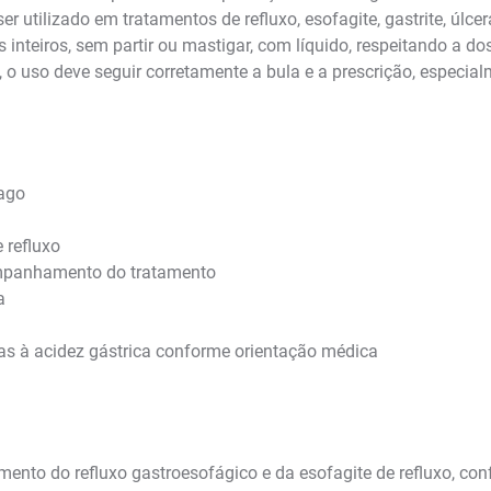
 utilizado em tratamentos de refluxo, esofagite, gastrite, úlc
nteiros, sem partir ou mastigar, com líquido, respeitando a do
o, o uso deve seguir corretamente a bula e a prescrição, espec
mago
 refluxo
mpanhamento do tratamento
a
das à acidez gástrica conforme orientação médica
mento do refluxo gastroesofágico e da esofagite de refluxo, co