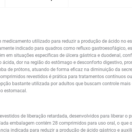
medicamento utilizado para reduzir a produção de ácido no e
mente indicado para quadros como refluxo gastroesofágico, esof
m em situações específicas de úlcera gástrica e duodenal, con
o ácida, dor na região do estômago e desconforto digestivo, p
mba de prótons, atuando de forma eficaz na diminuição da secr
comprimidos revestidos é prática para tratamentos contínuos o
a opção bastante utilizada por adultos que buscam controle mais
ção estomacal.
estidos de liberação retardada, desenvolvidos para liberar o 
 Cada embalagem contém 28 comprimidos para uso oral, o que 
tância indicada para reduzir a produção de ácido gástrico e auxi