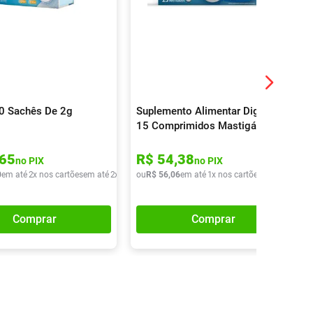
30 Sachês De 2g
Suplemento Alimentar Digeliv
15 Comprimidos Mastigáveis
65
R$
54
,
38
no PIX
no PIX
0
em até
2
x nos cartões
em até
2
x de
R$
ou
37
R$
,
45
56
,
06
em até
1
x nos cartões
em até
1
x de
Comprar
Comprar