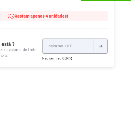
Tudo
Tiras para Teste
Lenços e Toalhas
Talcos
Esponjas
Umedecidas
Restam apenas 4 unidades!
Ver Tudo
Ver Tudo
Ver Tudo
Protetor de Colchão
Roupas Íntimas
 está ?
Ver Tudo
zo e valores de frete
mpra.
Não sei meu CEP