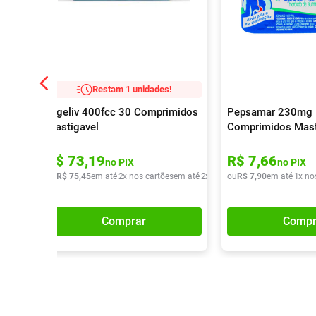
Restam 1 unidades!
Digeliv 400fcc 30 Comprimidos
Pepsamar 230mg
Mastigavel
Comprimidos Mast
R$
73
,
19
R$
7
,
66
no PIX
no PIX
ou
R$
75
,
45
em até
2
x nos cartões
em até
2
x de
R$
ou
37
R$
,
72
7
,
90
em até
1
x no
Comprar
Compr