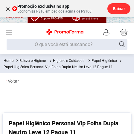
Promoção exclusiva no app
×
Baixar
Economize R$10 em pedidos acima de R$100
O que você está buscando?
Beleza e Higiene
Higiene e Cuidados
Papel Higiênico
Termos mais buscados
Papel Higiênico Personal Vip Folha Dupla Neutro Leve 12 Pague 11
Fralda
1
º
Voltar
Medley
2
º
Lenço Umedecido
3
º
Fralda Xg
4
º
Fralda G
5
º
Shampoo
6
º
Papel Higiênico Personal Vip Folha Dupla
Neutro Leve 12 Pague 11
Desodorante
7
º