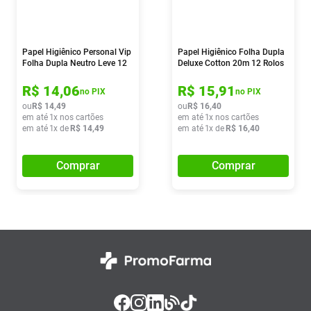
Papel Higiênico Personal Vip
Papel Higiênico Folha Dupla
Folha Dupla Neutro Leve 12
Deluxe Cotton 20m 12 Rolos
Pague 11
R$
14
,
06
R$
15
,
91
no PIX
no PIX
ou
R$
14
,
49
ou
R$
16
,
40
em até
1
x nos cartões
em até
1
x nos cartões
em até
1
x de
R$
14
,
49
em até
1
x de
R$
16
,
40
Comprar
Comprar