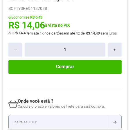
Absorvente
8
º
SOFTYS
:
1137088
Lavitan
9
º
Economize
R$ 0,43
R$
14
,
06
Vitamina D
à vista no PIX
10
º
ou
R$
14
,
49
em até
1
x nos cartões
em até
1
x de
R$
14
,
49
sem juros
－
＋
Comprar
Onde você está ?
Calcule o prazo e valores de frete para sua compra.