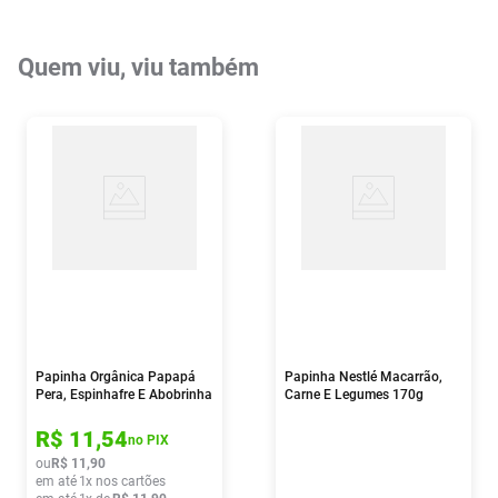
Quem viu, viu também
Papinha Orgânica Papapá
Papinha Nestlé Macarrão,
Pera, Espinhafre E Abobrinha
Carne E Legumes 170g
100g
R$
11
,
54
no PIX
ou
R$
11
,
90
em até
1
x nos cartões