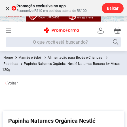
Promoção exclusiva no app
×
Baixar
Economize R$10 em pedidos acima de R$100
O que você está buscando?
Mamãe e Bebê
Alimentação para Bebês e Crianças
Termos mais buscados
Papinhas
Papinha Naturnes Orgânica Nestlé Naturnes Banana 6+ Meses
Fralda
120g
1
º
Lenço Umedecido
2
º
Voltar
Medley
3
º
Fralda Xg
4
º
Fralda G
5
º
Desodorante
6
º
Papinha Naturnes Orgânica Nestlé
Shampoo
7
º