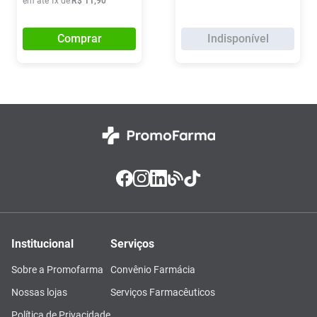
em até
1
x de
R$
11
,
90
Comprar
Indisponível
Institucional
Serviços
Sobre a Promofarma
Convênio Farmácia
Nossas lojas
Serviços Farmacêuticos
Política de Privacidade