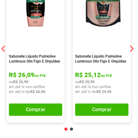
Sabonete Líquido Palmolive
Sabonete Líquido Palmolive
Luminous Oils Figo E Orquídea
Luminous Oils Figo E Orquídea
Branca 650ml
Branca 900ml
R$
26
,
09
R$
25
,
12
no PIX
no PIX
ou
R$
26
,
90
ou
R$
25
,
90
em até
1
x nos cartões
em até
1
x nos cartões
em até
1
x de
R$
26
,
90
em até
1
x de
R$
25
,
90
Comprar
Comprar