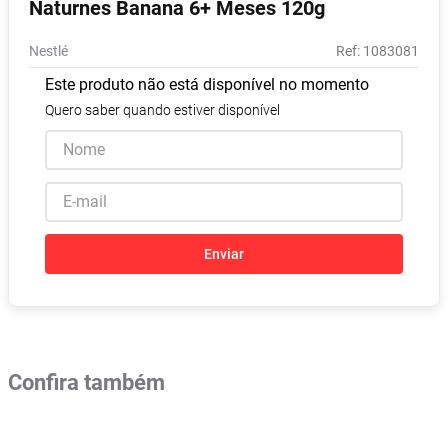
Naturnes Banana 6+ Meses 120g
Pampers Confort Sec
8
º
Nestlé
:
1083081
Vitamina D
9
º
Este produto não está disponível no momento
Soro Fisiológico
10
º
Quero saber quando estiver disponível
Enviar
Confira também