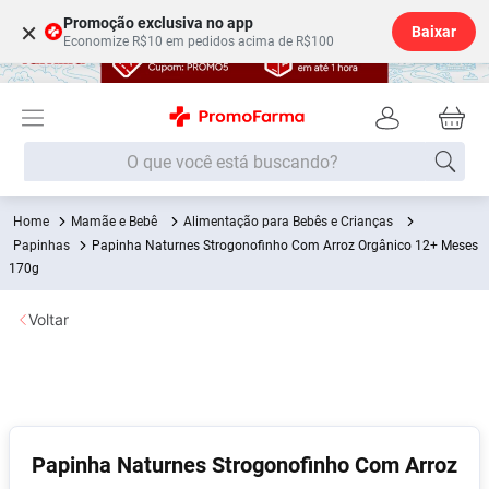
Promoção exclusiva no app
×
Baixar
Economize R$10 em pedidos acima de R$100
O que você está buscando?
Mamãe e Bebê
Alimentação para Bebês e Crianças
Termos mais buscados
Papinhas
Papinha Naturnes Strogonofinho Com Arroz Orgânico 12+ Meses
Fralda
170g
1
º
Medley
2
º
Voltar
Lenço Umedecido
3
º
Fralda Xg
4
º
Fralda G
5
º
Shampoo
6
º
Papinha Naturnes Strogonofinho Com Arroz
Desodorante
7
º