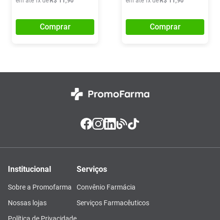
em até
1
x de
R$
11
,
90
em até
1
x de
R$
11
,
90
Comprar
Comprar
Institucional
Serviços
Sobre a Promofarma
Convênio Farmácia
Nossas lojas
Serviços Farmacêuticos
Política de Privacidade