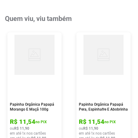
Quem viu, viu também
Papinha Orgânica Papapá
Papinha Orgânica Papapá
Morango E Maçã 100g
Pera, Espinhafre E Abobrinha
100g
R$
11
,
54
R$
11
,
54
no PIX
no PIX
ou
R$
11
,
90
ou
R$
11
,
90
em até
1
x nos cartões
em até
1
x nos cartões