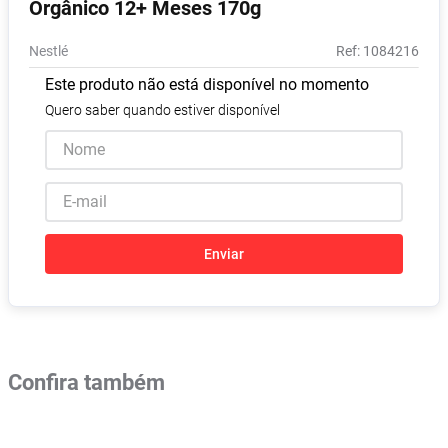
Orgânico 12+ Meses 170g
Absorvente
8
º
Nestlé
:
1084216
Lavitan
9
º
Este produto não está disponível no momento
Vitamina D
10
º
Quero saber quando estiver disponível
Enviar
Confira também