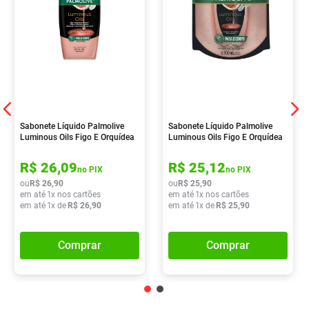
Sabonete Líquido Palmolive
Sabonete Líquido Palmolive
Luminous Oils Figo E Orquídea
Luminous Oils Figo E Orquídea
Branca 650ml
Branca 900ml
R$
26
,
09
R$
25
,
12
no PIX
no PIX
ou
R$
26
,
90
ou
R$
25
,
90
em até
1
x nos cartões
em até
1
x nos cartões
em até
1
x de
R$
26
,
90
em até
1
x de
R$
25
,
90
Comprar
Comprar