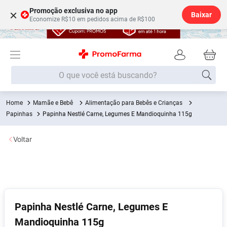
Promoção exclusiva no app
×
Baixar
Economize R$10 em pedidos acima de R$100
O que você está buscando?
Mamãe e Bebê
Alimentação para Bebês e Crianças
Termos mais buscados
Papinhas
Papinha Nestlé Carne, Legumes E Mandioquinha 115g
Fralda
1
º
Voltar
Medley
2
º
Lenço Umedecido
3
º
Fralda Xg
4
º
Fralda G
5
º
Papinha Nestlé Carne, Legumes E
Shampoo
6
º
Mandioquinha 115g
Desodorante
7
º