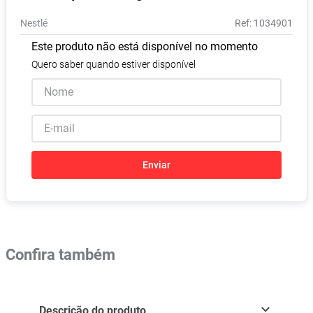
Absorvente
8
º
Nestlé
:
1034901
Vitamina D
9
º
Este produto não está disponível no momento
Lavitan
10
º
Quero saber quando estiver disponível
Enviar
Confira também
Descrição do produto