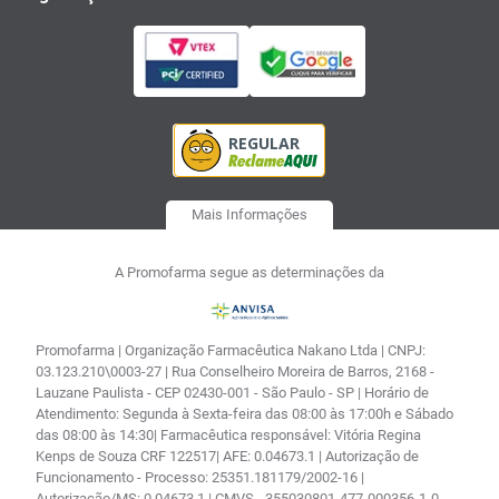
Mais Informações
A Promofarma segue as determinações da
Promofarma | Organização Farmacêutica Nakano Ltda | CNPJ:
03.123.210\0003-27 | Rua Conselheiro Moreira de Barros, 2168 -
Lauzane Paulista - CEP 02430-001 - São Paulo - SP | Horário de
Atendimento: Segunda à Sexta-feira das 08:00 às 17:00h e Sábado
das 08:00 às 14:30| Farmacêutica responsável: Vitória Regina
Kenps de Souza CRF 122517| AFE: 0.04673.1 | Autorização de
Funcionamento - Processo: 25351.181179/2002-16 |
Autorização/MS: 0.04673.1 | CMVS - 355030801-477-000356-1-0