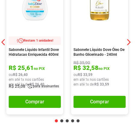
Restam 1 unidades!
Sabonete Liquido Infantil Dove
Sabonete Líquido Dove Óleo De
Hidratacao Enriquecida 400ml
Banho Glicerinado - 240ml
R$
35
,
90
R$
25
,
61
R$
32
,
58
no PIX
no PIX
ou
R$
26
,
40
ou
R$
33
,
59
em até
1
x nos cartões
em até
1
x nos cartões
em até
1
x de
R$
26
,
40
em até
1
x de
R$
33
,
59
R$
25
,
08
para assinantes
Comprar
Comprar