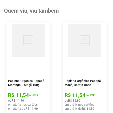
Quem viu, viu também
Papinha Orgânica Papapá
Papinha Orgânica Papapá
Morango E Maçã 100g
Maçã, Batata Doce E
Cenoura 100g
R$
11
,
54
R$
11
,
54
no PIX
no PIX
ou
R$
11
,
90
ou
R$
11
,
90
em até
1
x nos cartões
em até
1
x nos cartões
em até
1
x de
R$
11
,
90
em até
1
x de
R$
11
,
90