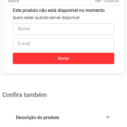
Nestlé
:
1030934
Absorvente
8
º
Este produto não está disponível no momento
Pampers Confort Sec
9
º
Quero saber quando estiver disponível
Lavitan
10
º
Enviar
Confira também
Descrição do produto