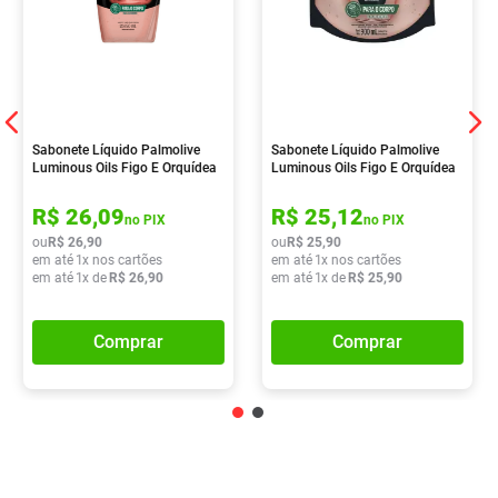
Sabonete Líquido Palmolive
Sabonete Líquido Palmolive
Luminous Oils Figo E Orquídea
Luminous Oils Figo E Orquídea
Branca 650ml
Branca 900ml
R$
26
,
09
R$
25
,
12
no PIX
no PIX
ou
R$
26
,
90
ou
R$
25
,
90
em até
1
x nos cartões
em até
1
x nos cartões
em até
1
x de
R$
26
,
90
em até
1
x de
R$
25
,
90
Comprar
Comprar