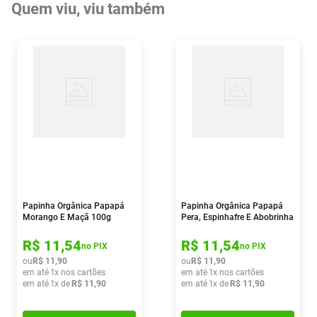
Quem viu, viu também
Papinha Orgânica Papapá
Papinha Orgânica Papapá
Morango E Maçã 100g
Pera, Espinhafre E Abobrinha
100g
R$
11
,
54
R$
11
,
54
no PIX
no PIX
ou
R$
11
,
90
ou
R$
11
,
90
em até
1
x nos cartões
em até
1
x nos cartões
em até
1
x de
R$
11
,
90
em até
1
x de
R$
11
,
90