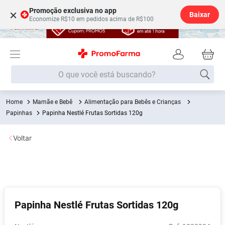
Promoção exclusiva no app
×
Baixar
Economize R$10 em pedidos acima de R$100
O que você está buscando?
Mamãe e Bebê
Alimentação para Bebês e Crianças
Termos mais buscados
Papinhas
Papinha Nestlé Frutas Sortidas 120g
Fralda
1
º
Voltar
Lenço Umedecido
2
º
Medley
3
º
Fralda Xg
4
º
Fralda G
5
º
Papinha Nestlé Frutas Sortidas 120g
Desodorante
6
º
Shampoo
7
º